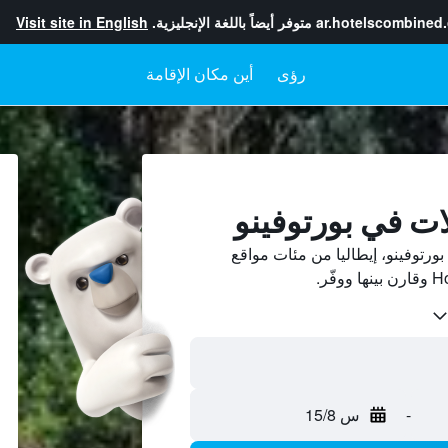
ar.hotelscombined
متوفر أيضاً باللغة الإنجليزية.
Visit site in English
رؤى
أين مكان الإقامة
ات في بورتوفينو
رتوفينو، إيطاليا من مئات مواقع
-
س 15/8