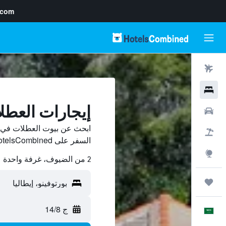
.com
رحلات طيران
فنادق
إيجارات العطل
سيارات
ابحث عن بيوت العطلات في بو
حزم العروض
السفر على HotelsCombined وقارن بينها ووفّر.
استكشاف
2 من الضيوف، غرفة واحدة
رحلات
ج 14/8
العَرَبِيَّة