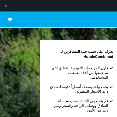
تعرف على سبب حب المسافرين لـ
HotelsCombined
قارن المراجعات التقييمية للفنادق التي
تم جمعها من آلاف تعليقات
المستخدمين.
بحث واحد يمنحك أسعاراً دقيقة للفنادق
ذات الأسعار المعقولة.
قم بتخصيص النتائج حسب سلسلة
الفنادق ووسائل الراحة والسعر وغير
ذلك من الأمور.