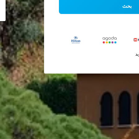
بحث
يد