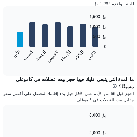
لليلة الواحدة 1,262 ﷼.
1,500 ﷼
Bar
Chart
1,000 ﷼
graphic.
chart
with
500 ﷼
7
bars.
0
الاثنين
الخميس
الأحد
الأربعاء
السبت
الثلاثاء
الجمعة
يعرض
المخطط
End
of
التالي
interactive
متوسط
chart
سعر
ما المدة التي ينبغي عليك فيها حجز بيت عطلات في كاموغلي
غرفة
مسبقًا؟
كل
احجز قبل 55 من الأيام على الأقل قبل بدء إقامتك لتحصل على أفضل سعر
يوم
مقابل بيت العطلات في كاموغلي.
في
الأسبوع
يتضمن
3,000 ﷼
المخطط
Line
Chart
1
graphic.
chart
محور
with
2,000 ﷼
X
90