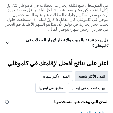
في المتوسط ، تبلغ تكلفة إيجارات العطلات في كاموغلي 723 ﷼
لكل ليلة ، ولكن يعتبر سعر 664 ﷼ لكل ليلة أو أقل صفقة جيدة.
أرخص سعر أماكن إيجارات العطلات عثر عليه المستخدمون
مؤخراً في كاموغلي كان مقابل 315 ﷼ لليلة. إذا استطعت حاول
تجنب حجز إيجارك في يوليو (لأن هذا هو الشهر الأغلى). قم الحجز
في فبراير (أرخص شهر) لتوفير المال.
هل يوجد غرفة بالمبيت والإفطار لإيجار العطلات في
كاموغلي؟
اعثر على نتائج أفضل لإقامتك في كاموغلي
المدن الأكثر شعبية
المدن الأكثر شهرة
بيوت عطلات في إيطاليا
فنادق في ليغوريا
المدن التي يبحث عنها مستخدمونا
الفنادق في الدوحة