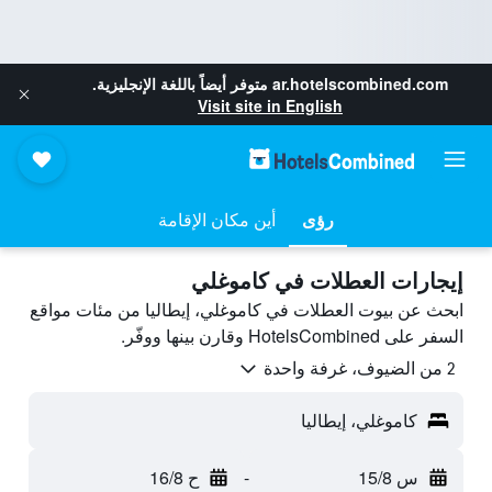
ar.hotelscombined.com
متوفر أيضاً باللغة الإنجليزية.
Visit site in English
رؤى
أين مكان الإقامة
إيجارات العطلات في كاموغلي
ابحث عن بيوت العطلات في كاموغلي، إيطاليا من مئات مواقع
السفر على HotelsCombined وقارن بينها ووفّر.
2 من الضيوف، غرفة واحدة
كاموغلي، إيطاليا
س 15/8
-
ح 16/8