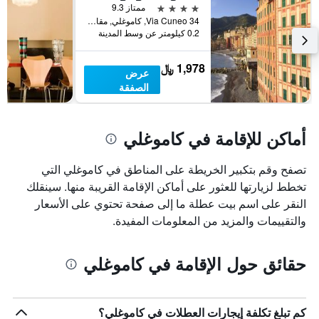
قبل
4 نجوم
ممتاز 9.3
الإقامة
Via Cuneo 34, كاموغلي, مقاطعة جنوة, إيطاليا
يتضمن
0.2 كيلومتر عن وسط المدينة
المخطط
التالي
1,978 ﷼
1
عرض
محور
الصفقة
Y
الذي
يعرض
أماكن للإقامة في كاموغلي
متوسط
سعر
غرفة
تصفح وقم بتكبير الخريطة على المناطق في كاموغلي التي
تخطط لزيارتها للعثور على أماكن الإقامة القريبة منها. سينقلك
النقر على اسم بيت عطلة ما إلى صفحة تحتوي على الأسعار
والتقييمات والمزيد من المعلومات المفيدة.
حقائق حول الإقامة في كاموغلي
كم تبلغ تكلفة إيجارات العطلات في كاموغلي؟