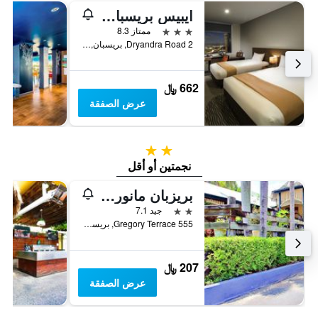
ايبيس بريسبان آيربورت هوتل
3 نجوم
ممتاز 8.3
2 Dryandra Road, بريسبان, QLD, أستراليا
662 ﷼
عرض الصفقة
2 نجمتين
نجمتين أو أقل
بريزبان مانور هوتل
2 نجمتين
جيد 7.1
555 Gregory Terrace, بريسبان, QLD, أستراليا
207 ﷼
عرض الصفقة