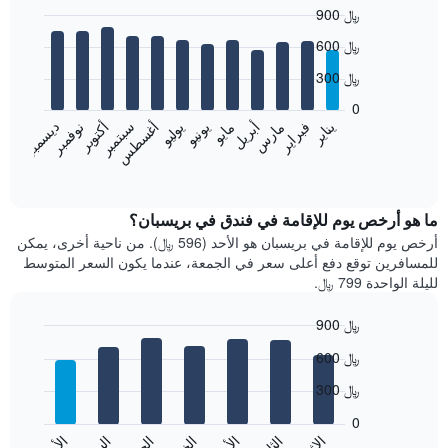
900 ﷼
Bar
Chart
600 ﷼
graphic.
chart
with
300 ﷼
12
bars.
0
فبراير
مايو
أغسطس
نوفمبر
يناير
أبريل
يوليو
أكتوبر
مارس
يونيو
سبتمبر
ديسمبر
يعرض
المخطط
End
of
التالي
interactive
متوسط
chart
سعر
ما هو أرخص يوم للإقامة في فندق في بريسبان؟
غرفة
أرخص يوم للإقامة في بريسبان هو الأحد (596 ﷼). من ناحية أخرى، يمكن
كل
للمسافرين توقع دفع أعلى سعر في الجمعة، عندما يكون السعر المتوسط
شهر
لليلة الواحدة 799 ﷼.
يتضمن
المخطط
900 ﷼
1
Bar
محور
Chart
600 ﷼
graphic.
chart
X
with
الذي
300 ﷼
7
يعرض
bars.
0
الشهور.
الأحد
يتضمن