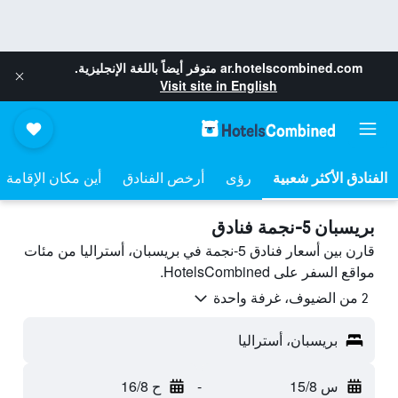
ar.hotelscombined.com
متوفر أيضاً باللغة الإنجليزية.
Visit site in English
رؤى
أرخص الفنادق
أين مكان الإقامة
بريسبان 5-نجمة فنادق
قارن بين أسعار فنادق 5-نجمة في بريسبان، أستراليا من مئات
مواقع السفر على HotelsCombined.
2 من الضيوف، غرفة واحدة
بريسبان، أستراليا
س 15/8
-
ح 16/8