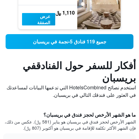
1,110 ﷼
عرض
الصفقة
جميع 119 فنادق 5-نجمة في بريسبان
أفكار للسفر حول الفنادقفي
بريسبان
استخدم نصائح HotelsCombined التي تدعمها البيانات لمساعدتك
في العثور على فندقك التالي في بريسبان.
ما هو الشهر الأرخص لحجز فندق في بريسبان؟
الشهر الأرخص لحجز فندق في بريسبان هو يناير (581 ﷼). عكس من ذلك،
فإن الشهر الأكثر تكلفة للإقامة في بريسبان هو أكتوبر (807 ﷼).