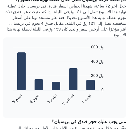
Y
الذي
خلال آخر 72 ساعة، شهدنا انخفاض أسعار فنادق في بريسبان خلال عطلة
الذي
عُثر
نهاية هذا الأسبوع تصل إلى 121 ﷼في الليلة. إذا كنت تبحث عن فندق ثلاث
يعرض
عليه
نجوم لعطلة نهاية هذا الأسبوع تحديدًا، فقد عثر مستخدمونا على أسعار
متوسط
خلال
منخفضة تصل إلى 121 ﷼ في الليلة. مقابل فندق 4 نجوم في بريسبان،
سعر
آخر
عُثر مؤخرًا على أرخص سعر والذي كان 159 ﷼في الليلة لعطلة نهاية هذا
غرفة
3
الأسبوع.
أيام
مع
600 ﷼
التصنيف
Bar
حسب
Chart
graphic.
chart
النجوم
400 ﷼
with
يتضمن
5
المخطط
bars.
200 ﷼
1
محور
يعرض
X
المخطط
0
التي
التالي
ن
م
ن
م
ن
م
ن
ة
ن
ن
تعرض
متوسط
3
ج
و
4
ج
و
5
ج
و
1
ج
م
2
ج
م
ت
ا
فئات
End
سعر
of
الفنادق
الغرفة
interactive
بالنجوم.
خلال
chart
يتضمن
متى يجب عليك حجز فندق في بريسبان؟
عطلة
المخطط
نهاية
وفّر من خلال حجز فندق قبل 8 من الأيام على الأقل من رحلتك إلى