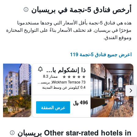
يتضمن
المخطط
1
المخطط
أرخص فنادق 5-نجمة في بريسبان
1
محور
X
محور
هذه هي فنادق 5-نجمة بأقل الأسعار التي وجدها مستخدمونا
Y
الذي
الذي
يعرض
مؤخرًا في بريسبان. قد تختلف الأسعار بناءً على التواريخ المختارة
عدد
يعرض
وموقع الفندق.
الأيام
متوسط
قبل
سعر
غرفة
الإقامة
اعرض جميع فنادق 5-نجمة 119
في
يتضمن
عطلة
المخطط
ذا إنشكولم باي أودي هوتلز
نهاية
التالي
1
هذا
5 نجوم
ممتاز 8.3
محور
الأسبوع
73 Wickham Terrace, بريسبان, QLD, أستراليا
Y
خلال
0.4 كيلومتر عن وسط المدينة
آخر
الذي
3
يعرض
496 ﷼
أيام
متوسط
عرض الصفقة
سعر
غرفة
Other star-rated hotels in بريسبان