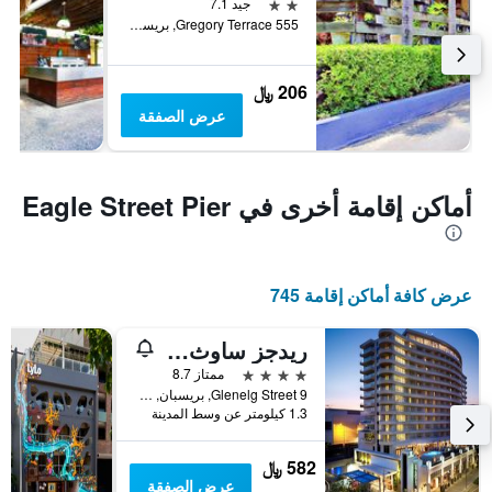
2 نجمتين
جيد 7.1
555 Gregory Terrace, بريسبان, QLD, أستراليا
206 ﷼
عرض الصفقة
أماكن إقامة أخرى في Eagle Street Pier
عرض كافة أماكن إقامة 745
ريدجز ساوث بانك بريسبان
4 نجوم
ممتاز 8.7
9 Glenelg Street, بريسبان, QLD, أستراليا
1.3 كيلومتر عن وسط المدينة
582 ﷼
عرض الصفقة