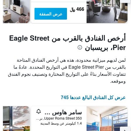
466 ﷼
عرض الصفقة
أرخص الفنادق بالقرب من Eagle Street
Pier، بريسبان
لمن لديهم ميزانية محدودة، هذه هي أرخص الفنادق المتاحة
بالقرب من Eagle Street Pier في التواريخ المحددة. عادةً ما
تتفاوت الأسعار بناءً على التواريخ المختارة وتصنيف نجوم الفندق
وموقعه.
عرض كل الفنادق البالغ عددها 745
سامر هاوس بريسباين - هوستل
350 Upper Roma Street, بريسبان, QLD, أستراليا
1.4 كيلومتر عن وسط المدينة