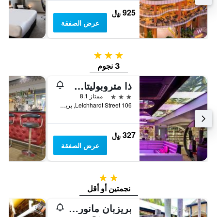
925 ﷼
عرض الصفقة
3 نجوم
3 نجوم
ذا متروبوليتان سبرينج هيل
3 نجوم
ممتاز 8.1
106 Leichhardt Street, بريسبان, QLD, أستراليا
327 ﷼
عرض الصفقة
2 نجمتين
نجمتين أو أقل
بريزبان مانور هوتل