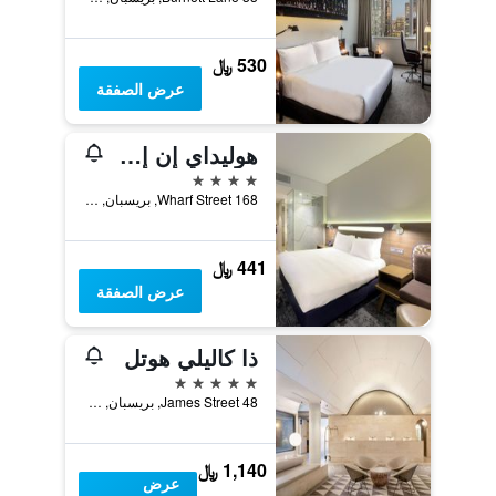
530 ﷼
عرض الصفقة
هوليداي إن إكسبرس بريسبيني س جي ايتم آماي آيتش جي
4 نجوم
168 Wharf Street, بريسبان, QLD, أستراليا
441 ﷼
عرض الصفقة
ذا كاليلي هوتل
5 نجوم
48 James Street, بريسبان, QLD, أستراليا
1,140 ﷼
عرض