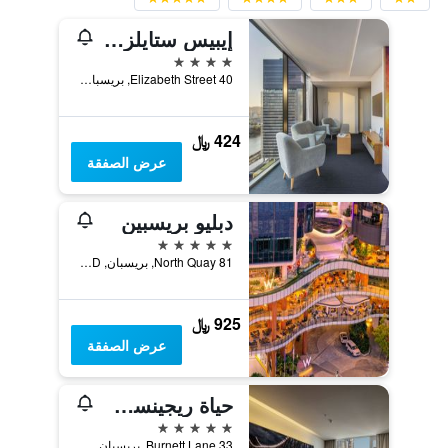
إيبيس ستايلز بريزباني إليزابيث ستريت
4 نجوم
40 Elizabeth Street, بريسبان, QLD, أستراليا
424 ﷼
عرض الصفقة
دبليو بريسبين
5 نجوم
81 North Quay, بريسبان, QLD, أستراليا
925 ﷼
عرض الصفقة
حياة ريجينسي بريباين
5 نجوم
33 Burnett Lane, بريسبان, QLD, أستراليا