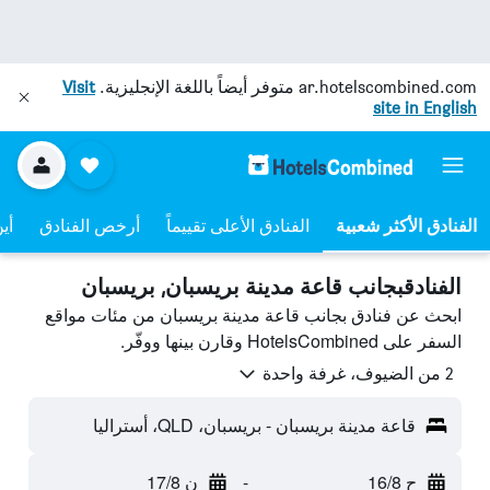
ar.hotelscombined.com
متوفر أيضاً باللغة الإنجليزية.
Visit
site in English
الفنادق الأعلى تقييماً
أرخص الفنادق
أي
الفنادقبجانب قاعة مدينة بريسبان, بريسبان
ابحث عن فنادق بجانب قاعة مدينة بريسبان من مئات مواقع
السفر على HotelsCombined وقارن بينها ووفّر.
2 من الضيوف، غرفة واحدة
قاعة مدينة بريسبان - بريسبان، QLD، أستراليا
ح 16/8
-
ن 17/8