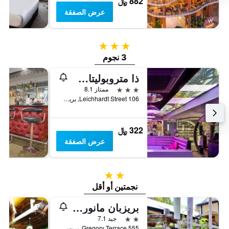
882 ﷼
عرض الصفقة
3 نجوم
3 نجوم
ذا متروبوليتان سبرينج هيل
3 نجوم
ممتاز 8.1
106 Leichhardt Street, بريسبان, QLD, أستراليا
322 ﷼
عرض الصفقة
2 نجمتين
نجمتين أو أقل
بريزبان مانور هوتل
2 نجمتين
جيد 7.1
555 Gregory Terrace, بريسبان, QLD, أستراليا