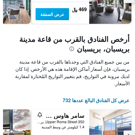
469 ﷼
عرض الصفقة
أرخص الفنادق بالقرب من قاعة مدينة
بريسبان، بريسبان
من بين جميع الفنادق التي وجدناها بالقرب من قاعة مدينة
بريسبان، فإن أسعار أماكن الإقامة هذه هي الأرخص. إذا كان
لديك مرونة في التواريخ، قم بتغيير التواريخ المُختارة لمقارنة
الأسعار.
عرض كل الفنادق البالغ عددها 732
سامر هاوس بريسباين - هوستل
350 Upper Roma Street, بريسبان, QLD, أستراليا
1.4 كيلومتر عن وسط المدينة