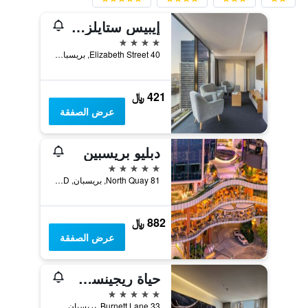
إيبيس ستايلز بريزباني إليزابيث ستريت
4 نجوم
40 Elizabeth Street, بريسبان, QLD, أستراليا
421 ﷼
عرض الصفقة
دبليو بريسبين
5 نجوم
81 North Quay, بريسبان, QLD, أستراليا
882 ﷼
عرض الصفقة
حياة ريجينسي بريباين
5 نجوم
33 Burnett Lane, بريسبان, QLD, أستراليا