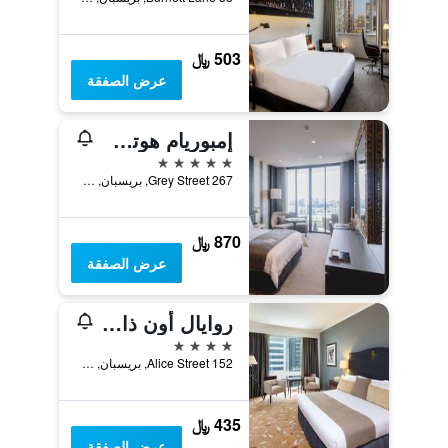
503 ﷼
عرض الصفقة
إمبوريام هوتل ساوث بانك
5 نجوم
267 Grey Street, بريسبان, QLD, أستراليا
870 ﷼
عرض الصفقة
روايال أون ذا بارك
4 نجوم
152 Alice Street, بريسبان, QLD, أستراليا
435 ﷼
عرض الصفقة