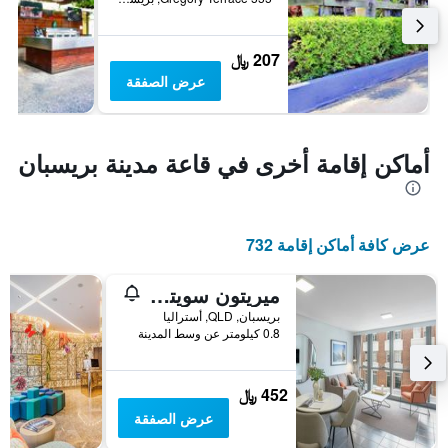
207 ﷼
عرض الصفقة
أماكن إقامة أخرى في قاعة مدينة بريسبان
عرض كافة أماكن إقامة 732
ميريتون سويتس آديليد ستريت، بريزبن
بريسبان, QLD, أستراليا
0.8 كيلومتر عن وسط المدينة
452 ﷼
عرض الصفقة