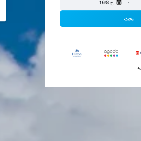
-
ح 16/8
بحث
يد