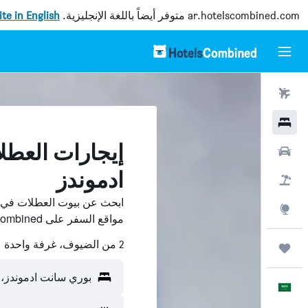
ar.hotelscombined.com
متوفر أيضاً باللغة الإنجليزية.
site in English
رحلات طيران
فنادق
إيجارات العط
سيارات
ادموندز
حزم العروض
ابحث عن بيوت العطلات في ب
استكشاف
مواقع السفر على HotelsCombined وقارن بينها ووفّر.
2 من الضيوف، غرفة واحدة
رحلات
بوري سانت ادموندز، 
العَرَبِيَّة