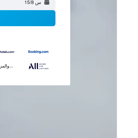
س 15/8
...والمز