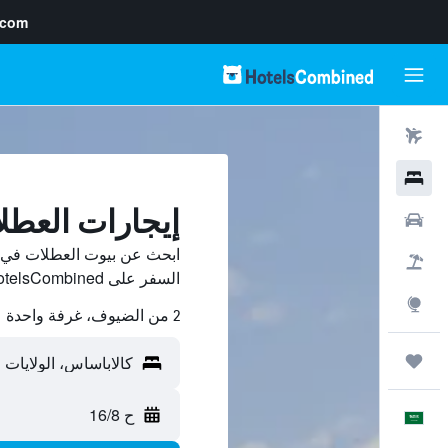
.com
رحلات طيران
فنادق
إيجارات العطل
سيارات
ابحث عن بيوت العطلات في ك
حزم العروض
السفر على HotelsCombined وقارن بينها ووفّر.
استكشاف
2 من الضيوف، غرفة واحدة
رحلات
ح 16/8
العَرَبِيَّة