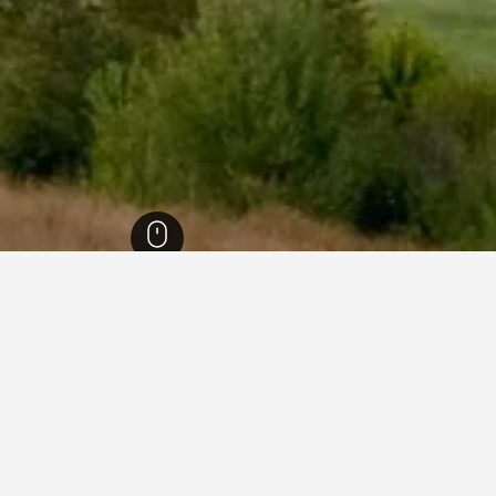
1,006,
كاليفورنيا
88,087
كالاباساس
41
كالاباساس
34
في كالاباساس