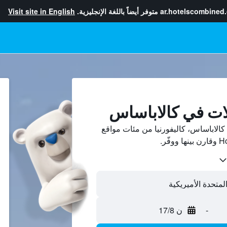
ar.hotelscombined
متوفر أيضاً باللغة الإنجليزية.
Visit site in English
ات في كالاباساس
الاباساس، كاليفورنيا من مئات مواقع
-
ن 17/8