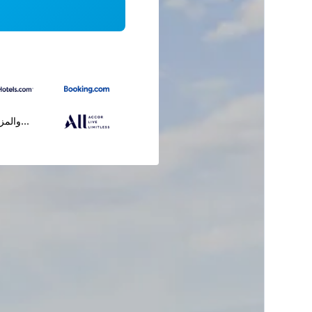
...والمز