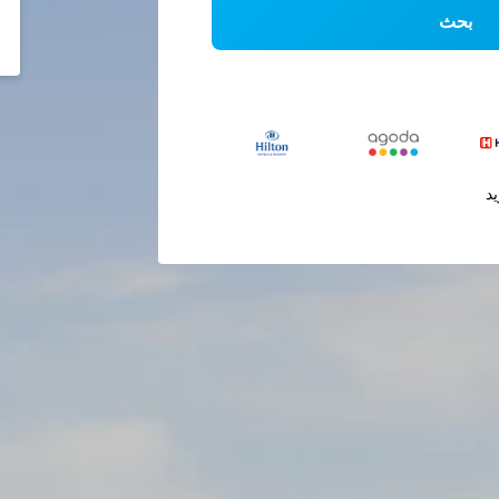
بحث
يد