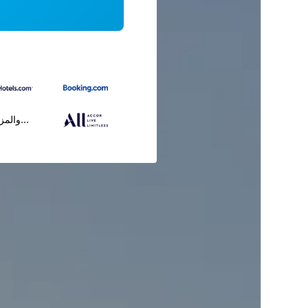
...والمز