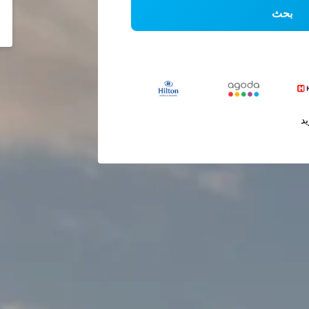
بحث
يد