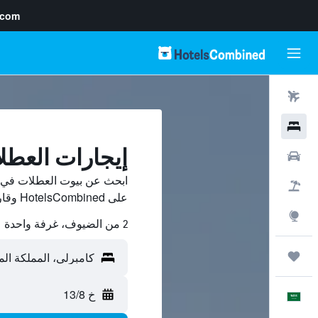
.com
رحلات طيران
فنادق
إيجارات العطل
سيارات
ابحث عن بيوت العطلات في ك
حزم العروض
على HotelsCombined وقارن بينها ووفّر.
استكشاف
2 من الضيوف، غرفة واحدة
رحلات
خ 13/8
العَرَبِيَّة