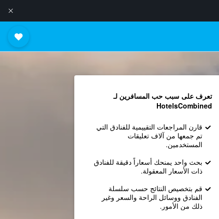
تعرف على سبب حب المسافرين لـ
HotelsCombined
قارن المراجعات التقييمية للفنادق التي
تم جمعها من آلاف تعليقات
المستخدمين.
بحث واحد يمنحك أسعاراً دقيقة للفنادق
ذات الأسعار المعقولة.
قم بتخصيص النتائج حسب سلسلة
الفنادق ووسائل الراحة والسعر وغير
ذلك من الأمور.