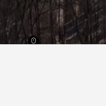
إنجلترا
243,260
مقاطعة سري
756
كامبرلي
58
كامبرلي
36
في كامبرلي