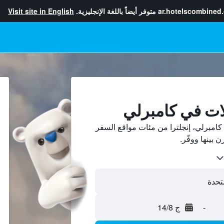
ar.hotelscombined
متوفر أيضاً باللغة الإنجليزية.
Visit site in English
ات في كامبرلي
امبرلي، إنجلترا من مئات مواقع السفر
-
ج 14/8