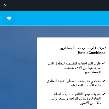
تعرف على سبب حب المسافرين لـ
HotelsCombined
قارن المراجعات التقييمية للفنادق التي
تم جمعها من آلاف تعليقات
المستخدمين.
بحث واحد يمنحك أسعاراً دقيقة للفنادق
ذات الأسعار المعقولة.
قم بتخصيص النتائج حسب سلسلة
الفنادق ووسائل الراحة والسعر وغير
ذلك من الأمور.