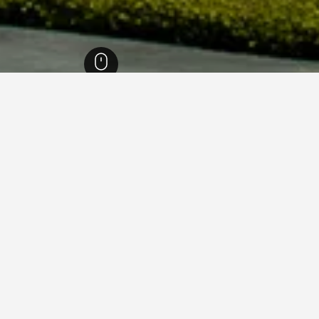
1,006,
كاليفورنيا
88,087
إوركا (كاليفورنيا)
135
إوركا (كاليفورنيا)
103
جارات العطلات في إوركا (كاليفورن
ما هو أرخص يوم للإقامة في بيت عطلات في إوركا (كاليفورنيا)؟
أرخص يوم للإقامة في إوركا (كاليفورنيا) هو الأربعاء (404 
للمسافرين توقع دفع أعلى سعر في الثلاثاء، عندما يكون السعر المتوسط لليلة
847 ﷼.
900 ﷼