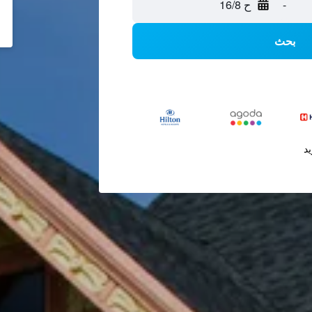
-
ح 16/8
بحث
يد