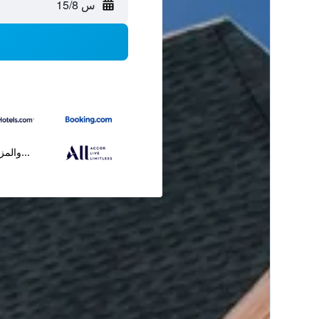
س 15/8
...والمز