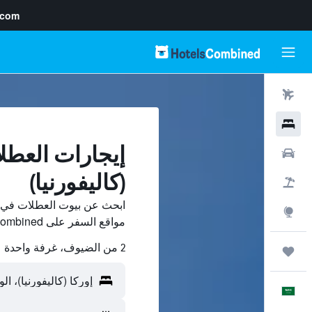
.com
رحلات طيران
فنادق
إيجارات العطل
سيارات
(كاليفورنيا)
حزم العروض
ابحث عن بيوت العطلات في إور
استكشاف
مواقع السفر على HotelsCombined وقارن بينها ووفّر.
2 من الضيوف، غرفة واحدة
رحلات
العَرَبِيَّة