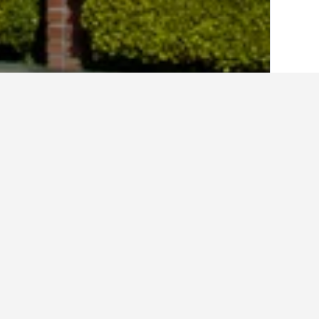
الصفحة الرئيسية
الولايات المتحدة الأميريكية
985
أفكار حول السفر لإي
استخدم نصائحنا المستندة إلى بيانات HotelsCombined لمساعدتك في العثور على إيجار إجازتك القادمة في إوركا (كاليفورنيا).