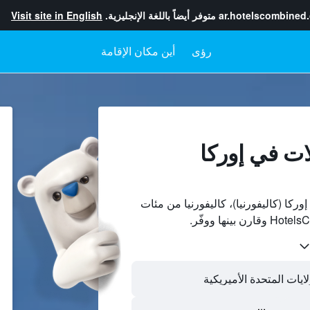
ar.hotelscombined
متوفر أيضاً باللغة الإنجليزية.
Visit site in English
رؤى
أين مكان الإقامة
ات في إوركا
كا (كاليفورنيا)، كاليفورنيا من مئات