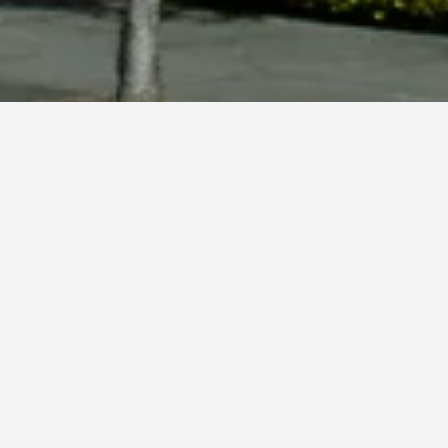
يا)
﷼). من ناحية أخرى، يمكن
 الواحدة