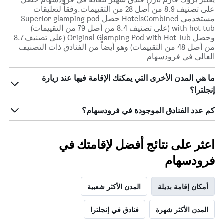
أيام
على تصنيف 8.9 من أصل 28 من التقييمات.وفقاً لتعليقات
الأسبوع.
مستخدمي HotelsCombined حصل Superior glamping pod
يتضمن
with hot tub (على تصنيف 8.4 من أصل 79 من التقييمات)
المخطط
وحصل Original Glamping Pod with Hot Tub (على تصنيف 8.7
التالي
من أصل 48 من التقييمات) وهو أيضاً من الفنادق ذات التصنيف
1
العالي في فرودسهام
محور
Y
ما هي المدن الأخرى التي يمكنك الإقامة فيها عند زيارة
الذي
يعرض
إنجلترا؟
متوسط
سعر
كم عدد الفنادق الموجودة في فرودسهام؟
غرفة
اعثر على نتائج أفضل لإقامتك في
فرودسهام
أمكان إقامة بديلة
المدن الأكثر شعبية
المدن الأكثر شهرة
فنادق في إنجلترا