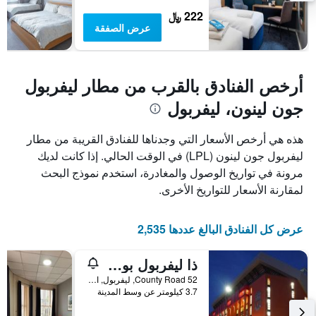
سعر
222 ﷼
غرفة
عرض الصفقة
أرخص الفنادق بالقرب من مطار ليفربول
جون لينون، ليفربول
هذه هي أرخص الأسعار التي وجدناها للفنادق القريبة من مطار
ليفربول جون لينون (LPL) في الوقت الحالي. إذا كانت لديك
مرونة في تواريخ الوصول والمغادرة، استخدم نموذج البحث
لمقارنة الأسعار للتواريخ الأخرى.
عرض كل الفنادق البالغ عددها 2,535
ذا ليفربول بود - هوستل
52 County Road, ليفربول, المملكة المتحدة
3.7 كيلومتر عن وسط المدينة