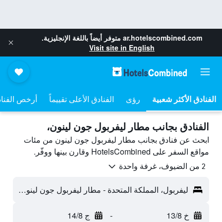
ar.hotelscombined.com
متوفر أيضاً باللغة الإنجليزية.
Visit site in English
رؤى
الفنادق الأعلى تقييماً
أرخص الفنا
الفنادق بجانب مطار ليفربول جون لينون،
ابحث عن فنادق بجانب مطار ليفربول جون لينون من مئات
مواقع السفر على HotelsCombined وقارن بينها ووفّر.
2 من الضيوف، غرفة واحدة
ليفربول، المملكة المتحدة - مطار ليفربول جون لينون (LPL)
خ 13/8
-
ج 14/8