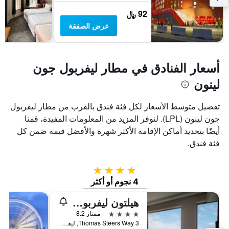
92 ﷼
عرض الصفقة
أسعار الفنادق في مطار ليفربول جون
لينون
تفصيل متوسط الأسعار لكل فئة فندق بالقرب من مطار ليفربول
جون لينون (LPL). لنوفر المزيد من المعلومات المفيدة، قمنا
أيضًا بتحديد أماكن الإقامة الأكثر شهرة والأفضل قيمة ضمن كل
فئة فندق.
4 نجوم
4 نجوم أو أكثر
هيلتون ليفربول سيتي سنتر
4 نجوم
ممتاز 8.2
3 Thomas Steers Way, ليفربول, المملكة المتحدة