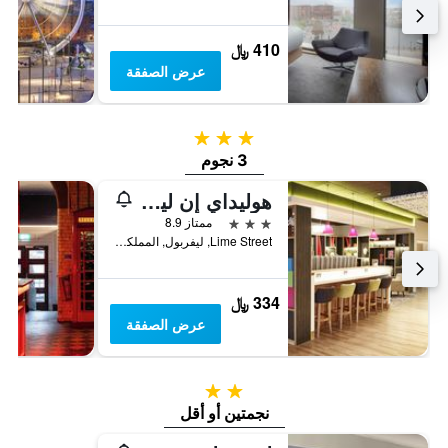
410 ﷼
عرض الصفقة
3 نجوم
3 نجوم
هوليداي إن ليفربول سيتي سنتر
3 نجوم
ممتاز 8.9
Lime Street, ليفربول, المملكة المتحدة
334 ﷼
عرض الصفقة
2 نجمتين
نجمتين أو أقل