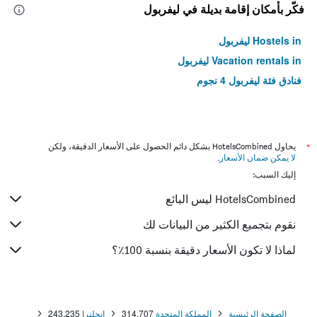
فكّر بأمكان إقامة بديلة في ليفربول
Hostels in ليفربول
Vacation rentals in ليفربول
فنادق فئة ليفربول 4 نجوم
*
يحاول HotelsCombined بشكل دائم الحصول على الأسعار الدقيقة، ولكن
لا يمكن ضمان الأسعار
.
إليك السبب:
HotelsCombined ليس البائع
نقوم بتجميع الكثير من البيانات لك
لماذا لا تكون الأسعار دقيقة بنسبة 100٪؟
الصفحة الرئيسية
المملكة المتحدة
314,707
إنجلترا
243,235