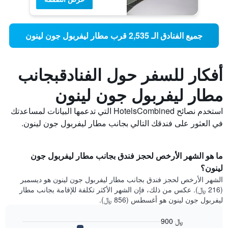
جميع الفنادق الـ 2,535 قرب مطار ليفربول جون لينون
أفكار للسفر حول الفنادقبجانب
مطار ليفربول جون لينون
استخدم نصائح HotelsCombined التي تدعمها البيانات لمساعدتك
في العثور على فندقك التالي بجانب مطار ليفربول جون لينون.
ما هو الشهر الأرخص لحجز فندق بجانب مطار ليفربول جون
لينون؟
الشهر الأرخص لحجز فندق بجانب مطار ليفربول جون لينون هو ديسمبر
(216 ﷼). عكس من ذلك، فإن الشهر الأكثر تكلفة للإقامة بجانب مطار
ليفربول جون لينون هو أغسطس (856 ﷼).
900 ﷼