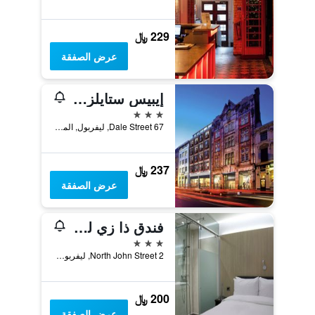
229 ﷼
عرض الصفقة
إيبيس ستايلز ليفربول سنتر ديل ستريت - كافيرن كوارتير
3 نجوم
67 Dale Street, ليفربول, المملكة المتحدة
237 ﷼
عرض الصفقة
فندق ذا زي ليفربول
3 نجوم
2 North John Street, ليفربول, المملكة المتحدة
200 ﷼
عرض الصفقة