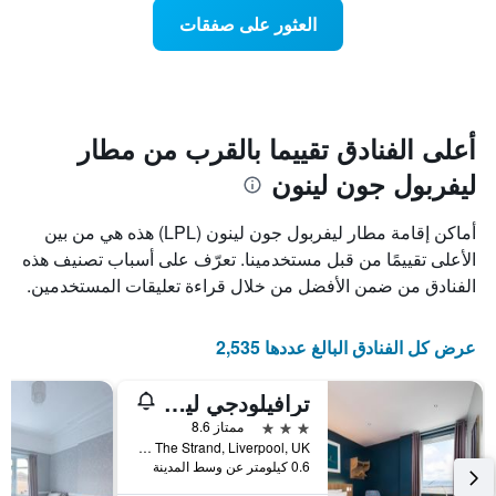
Y
عند
العثور على صفقات
الذي
اقتراب
يعرض
تاريخ
متوسط
الإقامة
سعر
يتضمن
غرفة
المخطط
1
أعلى الفنادق تقييما بالقرب من مطار
محور
ليفربول جون لينون
X
الذي
يعرض
أماكن إقامة مطار ليفربول جون لينون (LPL) هذه هي من بين
عدد
الأعلى تقييمًا من قبل مستخدمينا. تعرّف على أسباب تصنيف هذه
الأيام
الفنادق من ضمن الأفضل من خلال قراءة تعليقات المستخدمين.
قبل
الإقامة
يتضمن
عرض كل الفنادق البالغ عددها 2,535
المخطط
التالي
1
ترافيلودجي ليفربول سنترال ذا ستراند
محور
3 نجوم
ممتاز 8.6
Y
L2Opp The Strand, Liverpool, UK, ليفربول, المملكة المتحدة
الذي
0.6 كيلومتر عن وسط المدينة
يعرض
متوسط