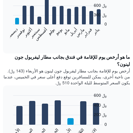
Bar
Chart
600 ﷼
graphic.
chart
with
300 ﷼
12
bars.
0
فبراير
مايو
أغسطس
نوفمبر
يناير
أبريل
يوليو
أكتوبر
مارس
يونيو
سبتمبر
ديسمبر
يعرض
المخطط
End
of
التالي
interactive
متوسط
chart
سعر
ما هو أرخص يوم للإقامة في فندق بجانب مطار ليفربول جون
غرفة
لينون؟
كل
أرخص يوم للإقامة بجانب مطار ليفربول جون لينون هو الأربعاء (143 ﷼).
شهر
من ناحية أخرى، يمكن للمسافرين توقع دفع أعلى سعر في الخميس، عندما
يتضمن
يكون السعر المتوسط لليلة الواحدة 510 ﷼.
المخطط
1
600 ﷼
محور
X
Bar
Chart
400 ﷼
graphic.
الذي
chart
with
يعرض
200 ﷼
7
الشهور.
bars.
يتضمن
0
المخطط
الاثنين
الثلاثاء
السبت
الأحد
يعرض