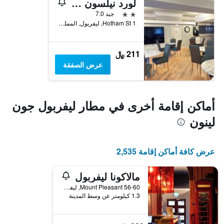
لورد نيلسون هوتل - لايم ستريت ستيشن ليفربول باي كومباس هوسبيتاليتي
2 نجمتين
جيد 7.0
1 Hotham St, ليفربول, المملكة المتحدة
211 ﷼
عرض الصفقة
أماكن إقامة أخرى في مطار ليفربول جون
لينون
عرض كافة أماكن إقامة 2,535
مالاكونا ليفربول
56-60 Mount Pleasant, ليفربول, المملكة المتحدة
1.3 كيلومتر عن وسط المدينة