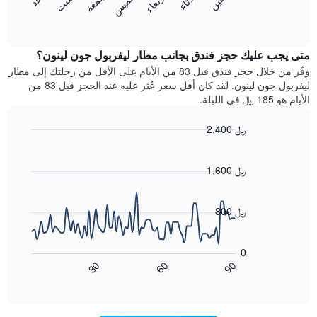
الأربعاء
الخميس
الجمعة
التالي
المخطط
End
1
of
التالي
محور
interactive
متوسط
chart
Y
سعر
متى يجب عليك حجز فندق بجانب مطار ليفربول جون لينون؟
الذي
غرفة
وفّر من خلال حجز فندق قبل 83 من الأيام على الأقل من رحلتك إلى مطار
يعرض
كل
ليفربول جون لينون. لقد كان أقل سعر عُثر عليه عند الحجز قبل 83 من
متوسط
يوم
سعر
الأيام هو 185 ﷼ في الليلة.
في
غرفة
الأسبوع
2,400 ﷼
يتضمن
Line
المخطط
Chart
graphic.
chart
1
with
1,600 ﷼
محور
90
X
data
الذي
points.
800 ﷼
يعرض
أيام
يعرض
الأسبوع.
المخطط
0
يتضمن
التالي
60
90
30
المخطط
كيفية
End
of
التالي
تغير
interactive
1
سعر
chart
محور
غرفة