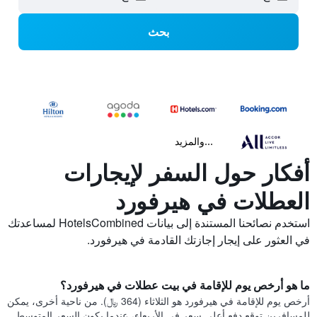
بحث
...والمزيد
أفكار حول السفر لإيجارات
العطلات في هيرفورد
استخدم نصائحنا المستندة إلى بيانات HotelsCombined لمساعدتك
في العثور على إيجار إجازتك القادمة في هيرفورد.
ما هو أرخص يوم للإقامة في بيت عطلات في هيرفورد؟
أرخص يوم للإقامة في هيرفورد هو الثلاثاء (364 ﷼). من ناحية أخرى، يمكن
للمسافرين توقع دفع أعلى سعر في الأربعاء، عندما يكون السعر المتوسط