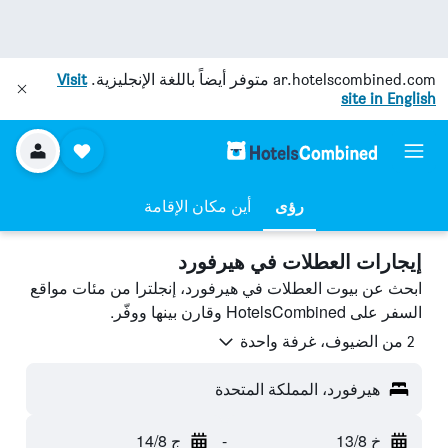
ar.hotelscombined.com
متوفر أيضاً باللغة الإنجليزية.
Visit
site in English
رؤى
أين مكان الإقامة
إيجارات العطلات في هيرفورد
ابحث عن بيوت العطلات في هيرفورد، إنجلترا من مئات مواقع
السفر على HotelsCombined وقارن بينها ووفّر.
2 من الضيوف، غرفة واحدة
هيرفورد، المملكة المتحدة
خ 13/8
-
ج 14/8