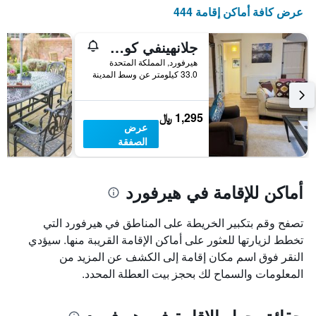
X
عرض كافة أماكن إقامة 444
الذي
يعرض
أيام
جلانهينفي كورتيارد كوتيدجز
الأسبوع.
هيرفورد, المملكة المتحدة
يتضمن
33.0 كيلومتر عن وسط المدينة
المخطط
التالي
1
1,295 ﷼
محور
عرض
Y
الصفقة
الذي
يعرض
متوسط
أماكن للإقامة في هيرفورد
سعر
غرفة
تصفح وقم بتكبير الخريطة على المناطق في هيرفورد التي
تخطط لزيارتها للعثور على أماكن الإقامة القريبة منها. سيؤدي
النقر فوق اسم مكان إقامة إلى الكشف عن المزيد من
المعلومات والسماح لك بحجز بيت العطلة المحدد.