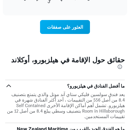
المخطط
End
التالي
of
التالي
interactive
1
متوسط
chart
محور
سعر
Y
غرفة
العثور على صفقات
الذي
كل
يعرض
يوم
متوسط
في
سعر
الأسبوع
غرفة
يتضمن
المخطط
حقائق حول الإقامة في هيلزبورو، أوكلاند
1
محور
X
الذي
يعرض
ما أفضل الفنادق في هيلزبورو؟
أيام
يعد فندق سولسين فليكي ستاي آند موتل والذي يتمتع بتصنيف
الأسبوع.
8.4 من أصل 556 من التقييمات ، أحد أكثر الفنادق شهرة في
يتضمن
هيلزبورو. تشمل أهم أماكن الإقامة الأخرى Self Contained
المخطط
Room in Hillsborough بتصنيف وسطي يبلغ 8.4 من أصل 12 من
التالي
تقييمات المستخدمين.
1
محور
Y
ما هو الفندق الجيد بالقرب من New Zealand Maritime