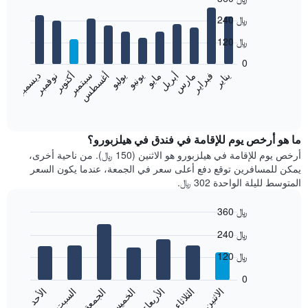
Bar
Chart
240 ﷼
graphic.
chart
with
120 ﷼
12
bars.
0
نوفمبر
فبراير
مايو
أغسطس
يناير
أبريل
يوليو
أكتوبر
مارس
يونيو
سبتمبر
ديسمبر
يعرض
المخطط
End
of
التالي
interactive
متوسط
chart
سعر
ما هو أرخص يوم للإقامة في فندق في هيلزبورو؟
غرفة
أرخص يوم للإقامة في هيلزبورو هو الاثنين (150 ﷼). من ناحية أخرى،
كل
يمكن للمسافرين توقع دفع أعلى سعر في الجمعة، عندما يكون السعر
شهر
المتوسط لليلة الواحدة 302 ﷼.
يتضمن
المخطط
360 ﷼
1
Bar
محور
Chart
240 ﷼
graphic.
chart
X
with
الذي
120 ﷼
7
يعرض
bars.
0
الشهور.
الاثنين
الثلاثاء
الأربعاء
الخميس
الجمعة
السبت
الأحد
يتضمن
يعرض
المخطط