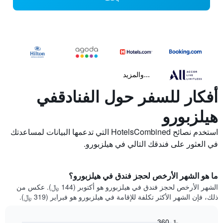
...والمزيد
أفكار للسفر حول الفنادقفي
هيلزبورو
استخدم نصائح HotelsCombined التي تدعمها البيانات لمساعدتك
في العثور على فندقك التالي في هيلزبورو.
ما هو الشهر الأرخص لحجز فندق في هيلزبورو؟
الشهر الأرخص لحجز فندق في هيلزبورو هو أكتوبر (144 ﷼). عكس من
ذلك، فإن الشهر الأكثر تكلفة للإقامة في هيلزبورو هو فبراير (319 ﷼).
360 ﷼