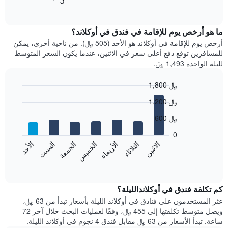
المخطط
End
of
التالي
interactive
متوسط
chart
سعر
ما هو أرخص يوم للإقامة في فندق في أوكلاند؟
غرفة
أرخص يوم للإقامة في أوكلاند هو الأحد (505 ﷼). من ناحية أخرى، يمكن
كل
للمسافرين توقع دفع أعلى سعر في الاثنين، عندما يكون السعر المتوسط
شهر
لليلة الواحدة 1,493 ﷼.
يتضمن
المخطط
1,800 ﷼
1
Bar
محور
Chart
1,200 ﷼
graphic.
chart
X
with
الذي
600 ﷼
7
يعرض
bars.
0
الشهور.
الاثنين
الخميس
الأحد
الأربعاء
السبت
الثلاثاء
الجمعة
يتضمن
يعرض
المخطط
المخطط
End
التالي
of
التالي
interactive
1
متوسط
chart
محور
سعر
كم تكلفة فندق في أوكلاندالليلة؟
Y
غرفة
عثر المستخدمون على فنادق في أوكلاند الليلة بأسعار تبدأ من 63 ﷼،
الذي
كل
ويصل متوسط تكلفتها إلى 455 ﷼، وفقًا لعمليات البحث خلال آخر 72
يعرض
يوم
ساعة. تبدأ الأسعار من 63 ﷼ مقابل فندق 4 نجوم في أوكلاند الليلة.
متوسط
في