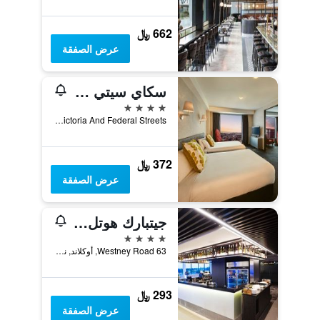
662 ﷼
عرض الصفقة
سكاي سيتي هوتل
4 نجوم
Corner Victoria And Federal Streets, أوكلاند, نيوزيلندا
372 ﷼
عرض الصفقة
جيتبارك هوتل أوكلاند أيربورت
4 نجوم
63 Westney Road, أوكلاند, نيوزيلندا
293 ﷼
عرض الصفقة