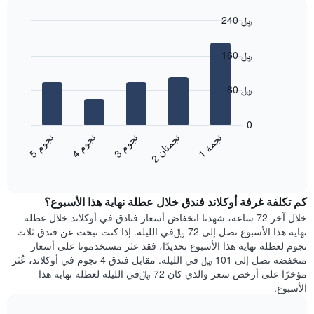
سعر
الأسبوع
240 ﷼
غرفة
يتضمن
Bar
المخطط
Chart
graphic.
chart
1
160 ﷼
with
محور
5
X
bars.
80 ﷼
الذي
يعرض
يعرض
أيام
المخطط
0
الأسبوع.
التالي
ن
م
ن
م
ن
م
ن
ة
ن
ن
يتضمن
متوسط
3
ج
و
4
ج
و
5
ج
و
1
ج
م
2
ج
م
ت
ا
المخطط
End
سعر
of
التالي
الغرفة
interactive
1
هذه
chart
محور
كم تكلفة غرفة أوكلاند فندق خلال عطلة نهاية هذا الأسبوع؟
الليلة
Y
الذي
خلال آخر 72 ساعة، شهدنا انخفاض أسعار فنادق في أوكلاند خلال عطلة
الذي
عُثر
نهاية هذا الأسبوع تصل إلى 72 ﷼في الليلة. إذا كنت تبحث عن فندق ثلاث
يعرض
عليه
نجوم لعطلة نهاية هذا الأسبوع تحديدًا، فقد عثر مستخدمونا على أسعار
متوسط
خلال
منخفضة تصل إلى 101 ﷼ في الليلة. مقابل فندق 4 نجوم في أوكلاند، عُثر
سعر
آخر
مؤخرًا على أرخص سعر والذي كان 72 ﷼في الليلة لعطلة نهاية هذا
غرفة
3
الأسبوع.
أيام
مع