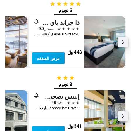
5 نجوم
5 نجوم
ذا جراند باي سكاي سيتي
5 نجوم
ممتاز 9.0
90 Federal Street, أوكلاند, نيوزيلندا
448 ﷼
عرض الصفقة
3 نجوم
3 نجوم
إيبيس بضجيت أوكلاند إيربورت
3 نجوم
جيد 7.9
2 Leonard Isitt Drive, أوكلاند, نيوزيلندا
341 ﷼