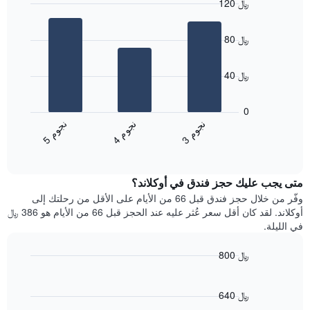
120 ﷼
التصنيف
Bar
حسب
Chart
graphic.
chart
النجوم
80 ﷼
with
يتضمن
3
المخطط
bars.
1
40 ﷼
محور
يعرض
X
المخطط
0
التي
التالي
ن
م
ن
م
ن
م
تعرض
متوسط
4
ج
و
3
ج
و
5
ج
و
فئات
End
سعر
of
الفنادق
الغرفة
interactive
بالنجوم.
خلال
chart
يتضمن
متى يجب عليك حجز فندق في أوكلاند؟
عطلة
المخطط
نهاية
وفّر من خلال حجز فندق قبل 66 من الأيام على الأقل من رحلتك إلى
1
هذا
أوكلاند. لقد كان أقل سعر عُثر عليه عند الحجز قبل 66 من الأيام هو 386 ﷼
محور
الأسبوع
في الليلة.
Y
الذي
الذي
عُثر
800 ﷼
يعرض
عليه
متوسط
Line
Chart
خلال
graphic.
chart
سعر
آخر
with
640 ﷼
الغرفة
3
90
هذه