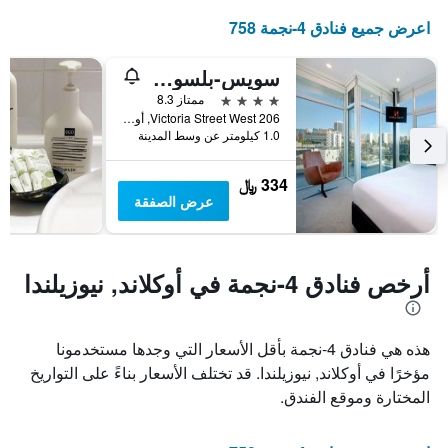
غرفة
الإقامة
اعرض جميع فنادق 4-نجمة 758
في
يتضمن
عطلة
المخطط
نهاية
التالي
سويس-بلسويتس فيكتوريا بارك أوكلاند
1
هذا
4 نجوم
ممتاز 8.3
محور
الأسبوع
206 Victoria Street West, أوكلاند, نيوزيلندا
Y
خلال
1.0 كيلومتر عن وسط المدينة
آخر
الذي
3
يعرض
334 ﷼
أيام
متوسط
عرض الصفقة
سعر
غرفة
أرخص فنادق 4-نجمة في أوكلاند, نيوزيلندا
هذه هي فنادق 4-نجمة بأقل الأسعار التي وجدها مستخدمونا
مؤخرًا في أوكلاند, نيوزيلندا. قد تختلف الأسعار بناءً على التواريخ
المختارة وموقع الفندق.