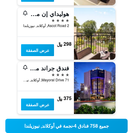
هوليداي إن مطار أوكلاند
4 نجوم
2 Ascot Road, أوكلاند, نيوزيلندا
298 ﷼
عرض الصفقة
فندق جراند ميلينيوم أوكلاند
4 نجوم
71 Mayoral Drive, أوكلاند, نيوزيلندا
375 ﷼
عرض الصفقة
جميع 758 فنادق 4-نجمة في أوكلاند, نيوزيلندا