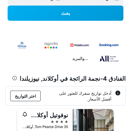
بحث
...والمزيد
الفنادق 4-نجمة الرائجة في أوكلاند, نيوزيلندا
أدخل تواريخ سفرك للعثور على
اختر التواريخ
أفضل الأسعار.
نوفوتيل أوكلاند إيربورت
4 نجوم
35 Tom Pearce Drive, أوكلاند, نيوزيلندا