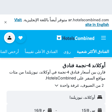
ar.hotelscombined.com
متوفر أيضاً باللغة الإنجليزية.
Visit
site in English
رؤى
الفنادق الأعلى تقييماً
أرخص الفنا
أوكلاند 4-نجمة فنادق
قارن بين أسعار فنادق 4-نجمة في أوكلاند، نيوزيلندا من مئات
مواقع السفر على HotelsCombined.
2 من الضيوف، غرفة واحدة
أوكلاند، نيوزيلندا
س 15/8
-
ح 16/8