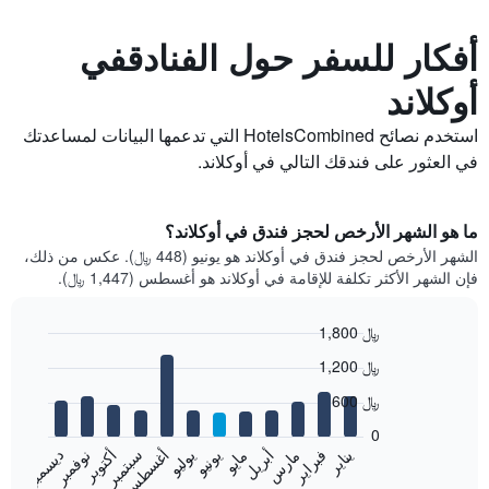
أفكار للسفر حول الفنادقفي
أوكلاند
استخدم نصائح HotelsCombined التي تدعمها البيانات لمساعدتك
في العثور على فندقك التالي في أوكلاند.
ما هو الشهر الأرخص لحجز فندق في أوكلاند؟
الشهر الأرخص لحجز فندق في أوكلاند هو يونيو (448 ﷼). عكس من ذلك،
فإن الشهر الأكثر تكلفة للإقامة في أوكلاند هو أغسطس (1,447 ﷼).
1,800 ﷼
Bar
Chart
1,200 ﷼
graphic.
chart
with
600 ﷼
12
bars.
0
فبراير
مايو
أغسطس
نوفمبر
يناير
أبريل
يوليو
أكتوبر
مارس
يونيو
سبتمبر
ديسمبر
يعرض