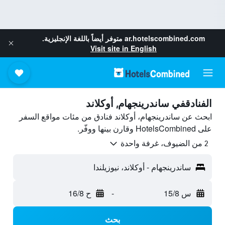
ar.hotelscombined.com
متوفر أيضاً باللغة الإنجليزية.
Visit site in English
الفنادقفي ساندرينجهام, أوكلاند
ابحث عن ساندرينجهام، أوكلاند فنادق من مئات مواقع السفر
على HotelsCombined وقارن بينها ووفّر.
2 من الضيوف، غرفة واحدة
ساندرينجهام - أوكلاند، نيوزيلندا
س 15/8
-
ح 16/8
بحث