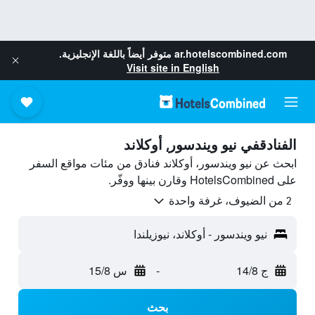
ar.hotelscombined.com
متوفر أيضاً باللغة الإنجليزية.
Visit site in English
الفنادقفي نيو ويندسور, أوكلاند
ابحث عن نيو ويندسور، أوكلاند فنادق من مئات مواقع السفر
على HotelsCombined وقارن بينها ووفّر.
2 من الضيوف، غرفة واحدة
نيو ويندسور - أوكلاند، نيوزيلندا
ج 14/8
-
س 15/8
بحث