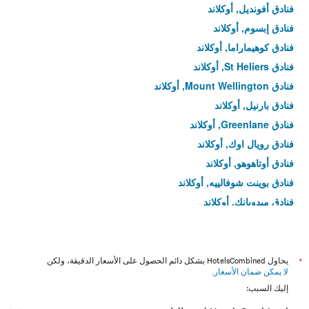
فنادق أفونديل, أوكلاند
فنادق إبسوم, أوكلاند
فنادق كوهيماراما, أوكلاند
فنادق St Heliers, أوكلاند
فنادق Mount Wellington, أوكلاند
فنادق بارنيل, أوكلاند
فنادق Greenlane, أوكلاند
فنادق رويال اوك, أوكلاند
فنادق أوتاهوهو, أوكلاند
فنادق بوينت شوفالييه, أوكلاند
فنادق ميدوبانك, أوكلاند
فنادق بانمور, أوكلاند
فنادق جليندوي, أوكلاند
فنادق St Johns, أوكلاند
*
يحاول HotelsCombined بشكل دائم الحصول على الأسعار الدقيقة، ولكن
لا يمكن ضمان الأسعار
.
فنادق إيدن تيراس, أوكلاند
إليك السبب:
فنادق Western Springs, أوكلاند