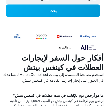
بحث
...والمزيد
أفكار حول السفر لإيجارات
العطلات في كينغس بيتش
استخدم نصائحنا المستندة إلى بيانات HotelsCombined لمساعدتك
في العثور على إيجار إجازتك القادمة في كينغس بيتش.
ما هو أرخص يوم للإقامة في بيت عطلات في كينغس بيتش؟
أرخص يوم للإقامة في كينغس بيتش هو السبت (1,082 ﷼). من ناحية
أخرى، يمكن للمسافرين توقع دفع أعلى سعر في الجمعة، عندما يكون