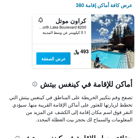
X
عرض كافة أماكن إقامة 380
الذي
يعرض
أيام
كراون موتل
الأسبوع.
8200 North Lake Boulevard, كينغس بيتش, CA, الولايات المتحدة الأميريكية
يتضمن
0.1 كيلومتر عن وسط المدينة
المخطط
التالي
1
493 ﷼
محور
عرض الصفقة
Y
الذي
يعرض
متوسط
أماكن للإقامة في كينغس بيتش
سعر
غرفة
تصفح وقم بتكبير الخريطة على المناطق في كينغس بيتش التي
تخطط لزيارتها للعثور على أماكن الإقامة القريبة منها. سيؤدي
النقر فوق اسم مكان إقامة إلى الكشف عن المزيد من
المعلومات والسماح لك بحجز بيت العطلة المحدد.