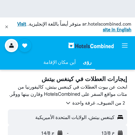
ar.hotelscombined.com
متوفر أيضاً باللغة الإنجليزية.
Visit
site in English
رؤى
أين مكان الإقامة
إيجارات العطلات في كينغس بيتش
ابحث عن بيوت العطلات في كينغس بيتش، كاليفورنيا من
مئات مواقع السفر على HotelsCombined وقارن بينها ووفّر.
2 من الضيوف، غرفة واحدة
كينغس بيتش، الولايات المتحدة الأميريكية
خ 13/8
-
ج 14/8