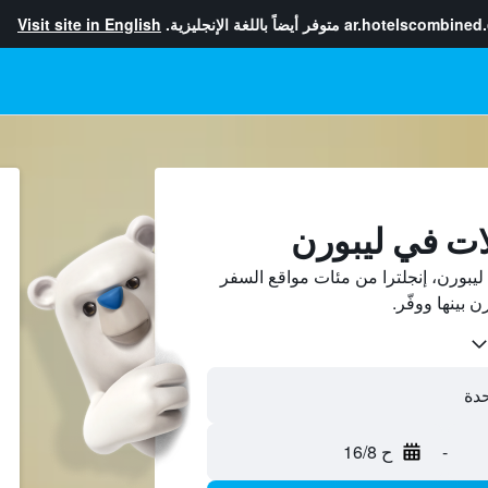
ar.hotelscombined
متوفر أيضاً باللغة الإنجليزية.
Visit site in English
ات في ليبورن
يبورن، إنجلترا من مئات مواقع السفر
-
ح 16/8