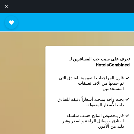
تعرف على سبب حب المسافرين لـ
HotelsCombined
قارن المراجعات التقييمية للفنادق التي
تم جمعها من آلاف تعليقات
المستخدمين.
بحث واحد يمنحك أسعاراً دقيقة للفنادق
ذات الأسعار المعقولة.
قم بتخصيص النتائج حسب سلسلة
الفنادق ووسائل الراحة والسعر وغير
ذلك من الأمور.