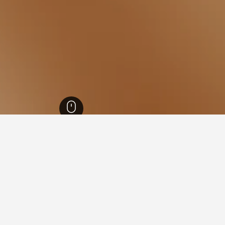
إنجلترا
243,251
شمال يوركشاير
8,888
ليبورن
312
ليبورن
258
في ليبورن