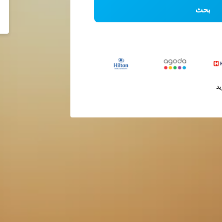
بحث
يد