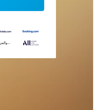
...والمز