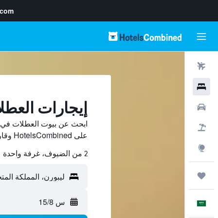
.com
رحلات طيران
فنادق
إيجارات العطل
سيارات
ابحث عن بيوت العطلات في ل
حزم العروض
على HotelsCombined وقارن بينها ووفّر.
استكشاف
2 من الضيوف، غرفة واحدة
رحلات
س 15/8
العَرَبِيَّة