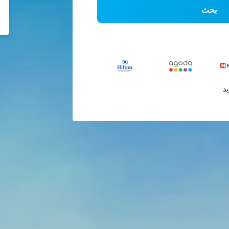
بحث
يد