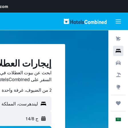
.com
رحلات طيران
فنادق
إيجارات العط
سيارات
ابحث عن بيوت العطلات في ل
حزم العروض
السفر على HotelsCombined وقارن بينها ووفّر.
استكشاف
2 من الضيوف، غرفة واحدة
رحلات
ج 14/8
العَرَبِيَّة