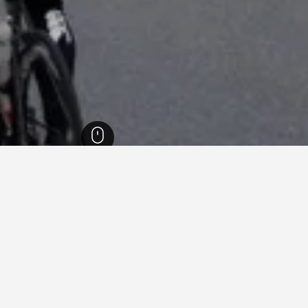
إنجلترا
243,258
هامبشاير
2,816
ليندهرست
64
ليندهرست
34
 في ليندهرست