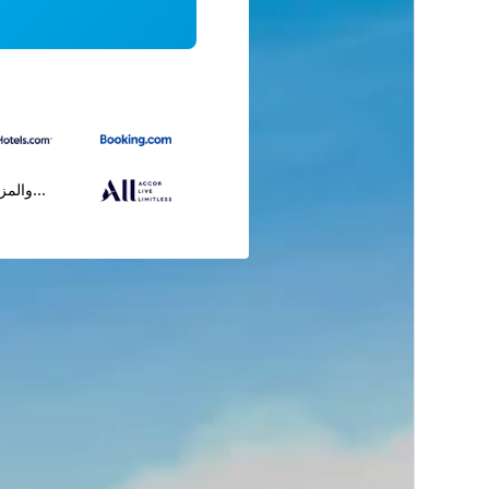
...والمز