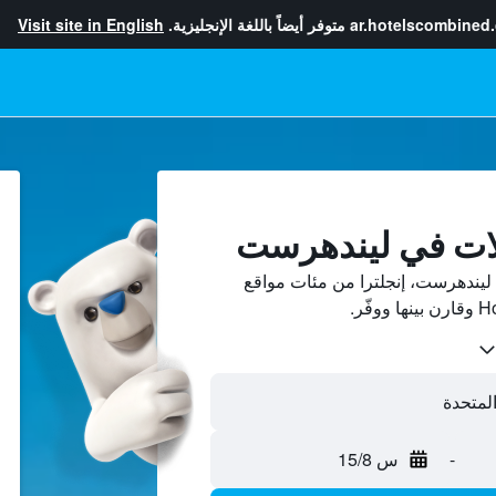
ar.hotelscombined
متوفر أيضاً باللغة الإنجليزية.
Visit site in English
لات في ليندهرست
يندهرست، إنجلترا من مئات مواقع
-
س 15/8