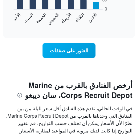
7
الشهور.
bars.
يتضمن
0
المخطط
الاثنين
الخميس
الأحد
الأربعاء
السبت
الثلاثاء
الجمعة
يعرض
التالي
المخطط
End
1
of
التالي
محور
interactive
متوسط
chart
Y
سعر
الذي
غرفة
يعرض
العثور على صفقات
كل
متوسط
يوم
سعر
في
غرفة
الأسبوع
يتضمن
المخطط
أرخص الفنادق بالقرب من Marine
1
Corps Recruit Depot، سان دييغو
محور
X
الذي
في الوقت الحالي، تقدم هذه الفنادق أقل سعر لليلة من بين
يعرض
الفنادق التي وجدناها بالقرب من Marine Corps Recruit Depot.
أيام
نظرًا لأن الأسعار يمكن أن تختلف حسب التواريخ، قم بتغيير
الأسبوع.
يتضمن
التواريخ إذا كانت لديك مرونة في المواعيد لمقارنة الأسعار.
المخطط