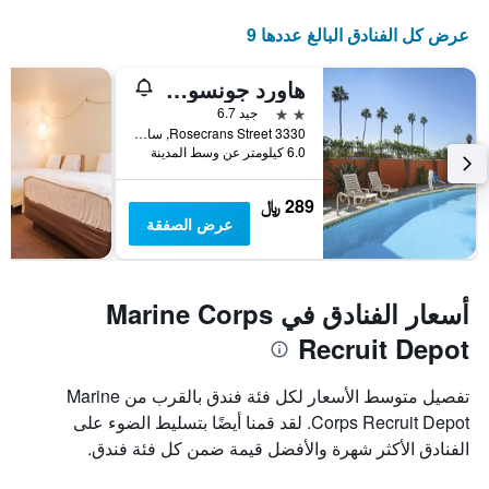
التالي
1
عرض كل الفنادق البالغ عددها 9
محور
Y
هاورد جونسون باي ويندام سان ديجو سي وورلد
الذي
يعرض
2 نجمتين
جيد 6.7
متوسط
3330 Rosecrans Street, سان دييغو, CA, الولايات المتحدة الأميريكية
6.0 كيلومتر عن وسط المدينة
سعر
غرفة
289 ﷼
عرض الصفقة
أسعار الفنادق في Marine Corps
Recruit Depot
تفصيل متوسط الأسعار لكل فئة فندق بالقرب من Marine
Corps Recruit Depot. لقد قمنا أيضًا بتسليط الضوء على
الفنادق الأكثر شهرة والأفضل قيمة ضمن كل فئة فندق.