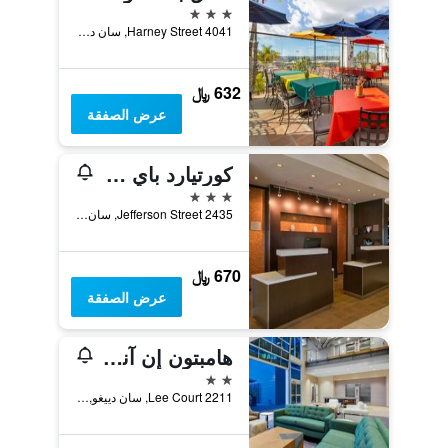
3 نجوم
4041 Harney Street, سان دييغو, CA, الولايات المتحدة الأميريكية
632 ﷼
عرض الصفقة
كورتيارد باي ماريوت أولد تاون
3 نجوم
2435 Jefferson Street, سان دييغو, CA, الولايات المتحدة الأميريكية
670 ﷼
عرض الصفقة
هامبتون إن آند سويتس سان دييجو أيربورت ليبرتي ستيشن
2 نجمتين
2211 Lee Court, سان دييغو, CA, الولايات المتحدة الأميريكية