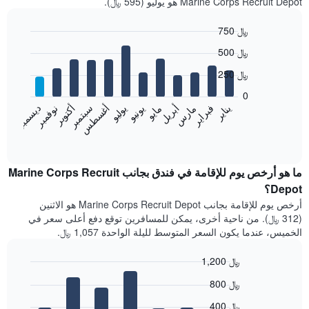
Marine Corps Recruit Depot هو يوليو (595 ﷼).
750 ﷼
Bar
Chart
500 ﷼
graphic.
chart
with
250 ﷼
12
bars.
0
فبراير
مايو
أغسطس
نوفمبر
يناير
أبريل
يوليو
أكتوبر
مارس
يونيو
سبتمبر
ديسمبر
يعرض
المخطط
End
of
التالي
interactive
متوسط
chart
سعر
ما هو أرخص يوم للإقامة في فندق بجانب Marine Corps Recruit
غرفة
Depot؟
كل
أرخص يوم للإقامة بجانب Marine Corps Recruit Depot هو الاثنين
شهر
(312 ﷼). من ناحية أخرى، يمكن للمسافرين توقع دفع أعلى سعر في
يتضمن
الخميس، عندما يكون السعر المتوسط لليلة الواحدة 1,057 ﷼.
المخطط
1
1,200 ﷼
محور
X
Bar
Chart
800 ﷼
graphic.
الذي
chart
with
يعرض
400 ﷼