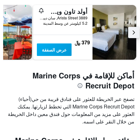
أولد تاون ويسترن إن آند سويتس
3889 Arista Street, سان دييغو, CA, الولايات المتحدة الأميريكية
5.2 كيلومتر عن وسط المدينة
379 ﷼
عرض الصفقة
أماكن للإقامة في Marine Corps
Recruit Depot
تصفح عبر الخريطة للعثور على فنادق قريبة من حي(أحياء)
Marine Corps Recruit Depot التي تخطط لزيارتها. يمكنك
العثور على مزيد من المعلومات حول فندق معين داخل الخريطة
من خلال النقر على اسمه.