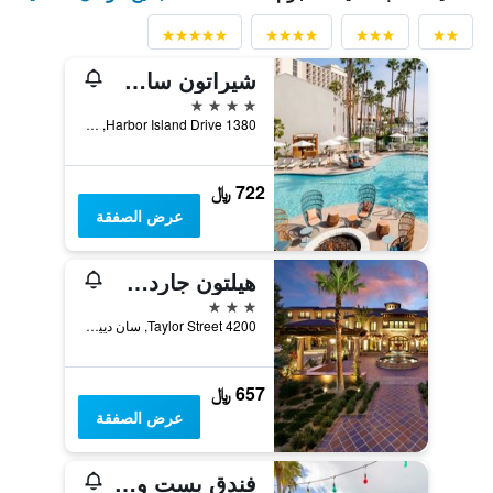
شيراتون سان دييجو ريزورت
4 نجوم
1380 Harbor Island Drive, سان دييغو, CA, الولايات المتحدة الأميريكية
722 ﷼
عرض الصفقة
هيلتون جاردن إن سان دييغو أولد تاون/سي وورلد إيريا
3 نجوم
4200 Taylor Street, سان دييغو, CA, الولايات المتحدة الأميريكية
657 ﷼
عرض الصفقة
فندق بست ويسترن هاسياندا اولد تاون سان دييغو