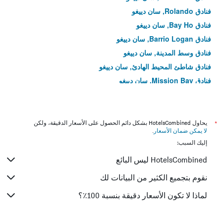
فنادق Rolando, سان دييغو
فنادق Bay Ho, سان دييغو
فنادق Barrio Logan, سان دييغو
فنادق وسط المدينة, سان دييغو
فنادق شاطئ المحيط الهادئ, سان دييغو
فنادق Mission Bay, سان دييغو
فنادق Old Town, سان دييغو
فنادق Hillcrest, سان دييغو
*
يحاول HotelsCombined بشكل دائم الحصول على الأسعار الدقيقة، ولكن
لا يمكن ضمان الأسعار
.
إليك السبب:
HotelsCombined ليس البائع
نقوم بتجميع الكثير من البيانات لك
لماذا لا تكون الأسعار دقيقة بنسبة 100٪؟