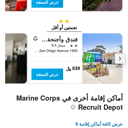
عرض الصفقة
2 نجمتين
نجمتين أو أقل
فندق وأجنحة هوليدي ان اكسبريس سان دييغو ايربورت
2 نجمتين
ممتاز 8.5
1955 San Diego Avenue, سان دييغو, CA, الولايات المتحدة الأميريكية
639 ﷼
عرض الصفقة
أماكن إقامة أخرى في Marine Corps
Recruit Depot
عرض كافة أماكن إقامة 9