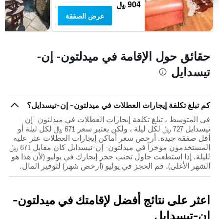
904 ﷼
عرض الصفقة
حقائق حول الإقامة في ميدلتون- إن-
تيسدايل
كم تبلغ تكلفة إيجارات العطلات في ميدلتون- إن-تيسدايل؟
في المتوسط ، تبلغ تكلفة إيجارات العطلات في ميدلتون- إن-
تيسدايل 727 ﷼ لكل ليلة ، ولكن يعتبر سعر 671 ﷼ لكل ليلة أو
أقل صفقة جيدة. أرخص سعر أماكن إيجارات العطلات عثر عليه
المستخدمون مؤخراً في ميدلتون- إن-تيسدايل كان مقابل 671 ﷼
لليلة. إذا استطعت حاول تجنب حجز إيجارك في يوليو (لأن هذا هو
الشهر الأغلى). قم الحجز في يوليو (أرخص شهر) لتوفير المال.
اعثر على نتائج أفضل لإقامتك في ميدلتون-
إن-تيسدايل