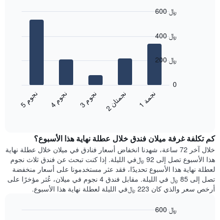
سعر
الأسبوع
600 ﷼
غرفة
يتضمن
Bar
المخطط
Chart
graphic.
chart
1
400 ﷼
with
محور
5
X
bars.
200 ﷼
الذي
يعرض
يعرض
أيام
المخطط
0
الأسبوع.
التالي
ن
م
ن
م
ن
م
ن
ة
ن
ن
يتضمن
متوسط
3
ج
و
4
ج
و
5
ج
و
1
ج
م
2
ج
م
ت
ا
المخطط
End
سعر
of
التالي
الغرفة
interactive
1
هذه
chart
محور
كم تكلفة غرفة ميلان فندق خلال عطلة نهاية هذا الأسبوع؟
الليلة
Y
الذي
خلال آخر 72 ساعة، شهدنا انخفاض أسعار فنادق في ميلان خلال عطلة نهاية
الذي
عُثر
هذا الأسبوع تصل إلى 92 ﷼في الليلة. إذا كنت تبحث عن فندق ثلاث نجوم
يعرض
عليه
لعطلة نهاية هذا الأسبوع تحديدًا، فقد عثر مستخدمونا على أسعار منخفضة
متوسط
خلال
تصل إلى 85 ﷼ في الليلة. مقابل فندق 4 نجوم في ميلان، عُثر مؤخرًا على
سعر
آخر
أرخص سعر والذي كان 223 ﷼في الليلة لعطلة نهاية هذا الأسبوع.
غرفة
3
أيام
600 ﷼
مع