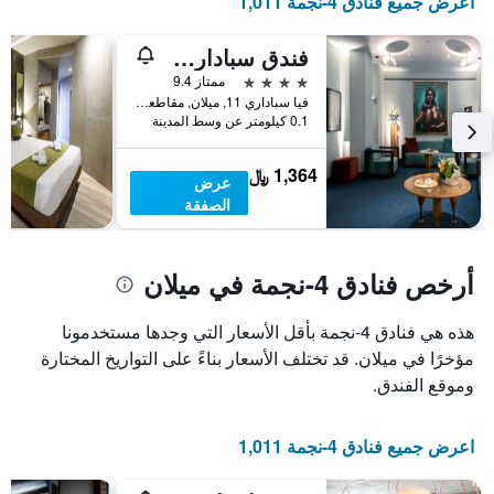
اعرض جميع فنادق 4-نجمة 1,011
في
يتضمن
عطلة
المخطط
نهاية
التالي
فندق سباداري أل دوومو
1
هذا
4 نجوم
ممتاز 9.4
محور
الأسبوع
فيا سباداري 11, ميلان, مقاطعة ميلانو, إيطاليا
Y
خلال
0.1 كيلومتر عن وسط المدينة
آخر
الذي
3
يعرض
1,364 ﷼
أيام
متوسط
عرض
سعر
الصفقة
غرفة
أرخص فنادق 4-نجمة في ميلان
هذه هي فنادق 4-نجمة بأقل الأسعار التي وجدها مستخدمونا
مؤخرًا في ميلان. قد تختلف الأسعار بناءً على التواريخ المختارة
وموقع الفندق.
اعرض جميع فنادق 4-نجمة 1,011