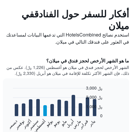
أفكار للسفر حول الفنادقفي
ميلان
استخدم نصائح HotelsCombined التي تدعمها البيانات لمساعدتك
في العثور على فندقك التالي في ميلان.
ما هو الشهر الأرخص لحجز فندق في ميلان؟
الشهر الأرخص لحجز فندق في ميلان هو أغسطس (1,226 ﷼). عكس من
ذلك، فإن الشهر الأكثر تكلفة للإقامة في ميلان هو أبريل (2,330 ﷼).
3,000 ﷼
Bar
Chart
2,000 ﷼
graphic.
chart
with
1,000 ﷼
12
bars.
0
فبراير
مايو
أغسطس
نوفمبر
يناير
أبريل
يوليو
أكتوبر
مارس
يونيو
سبتمبر
ديسمبر
يعرض
المخطط
End