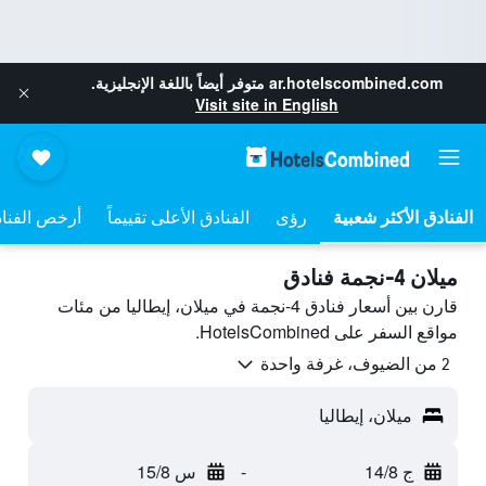
ar.hotelscombined.com
متوفر أيضاً باللغة الإنجليزية.
Visit site in English
رؤى
الفنادق الأعلى تقييماً
أرخص الفنا
ميلان 4-نجمة فنادق
قارن بين أسعار فنادق 4-نجمة في ميلان، إيطاليا من مئات
مواقع السفر على HotelsCombined.
2 من الضيوف، غرفة واحدة
ميلان، إيطاليا
ج 14/8
-
س 15/8