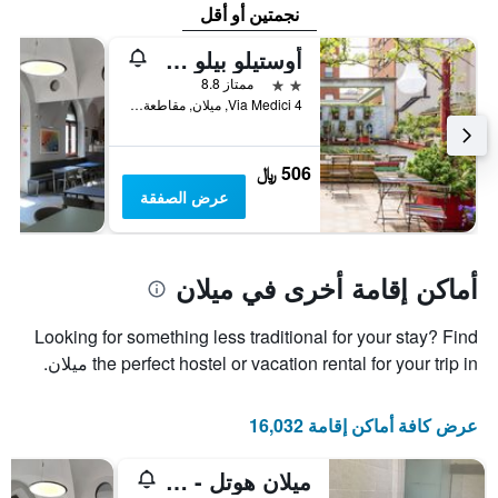
نجمتين أو أقل
أوستيلو بيلو ميلانو دومو
2 نجمتين
ممتاز 8.8
Via Medici 4, ميلان, مقاطعة ميلانو, إيطاليا
506 ﷼
عرض الصفقة
أماكن إقامة أخرى في ميلان
Looking for something less traditional for your stay? Find
the perfect hostel or vacation rental for your trip in ميلان.
عرض كافة أماكن إقامة 16,032
ميلان هوتل - هوستل