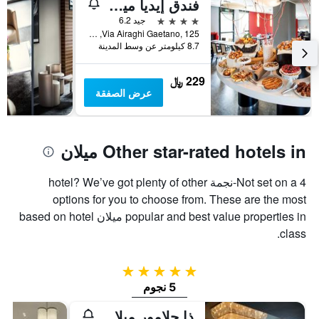
فندق إيديا ميلانو سان سيرو
4 نجوم
جيد 6.2
Via Airaghi Gaetano, 125, ميلان, مقاطعة ميلانو, إيطاليا
8.7 كيلومتر عن وسط المدينة
229 ﷼
عرض الصفقة
Other star-rated hotels in ميلان
Not set on a 4-نجمة hotel? We’ve got plenty of other
options for you to choose from. These are the most
popular and best value properties in ميلان based on hotel
class.
5 نجوم
5 نجوم
ذا جلامور ميلانو دومو