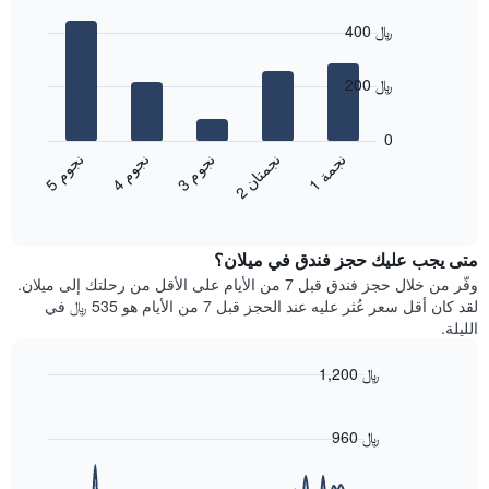
Bar
Chart
التصنيف
graphic.
chart
حسب
400 ﷼
with
النجوم
5
يتضمن
bars.
200 ﷼
المخطط
1
يعرض
محور
المخطط
0
X
التالي
ن
م
ن
م
ن
م
ن
ة
ن
ن
التي
متوسط
3
ج
و
4
ج
و
5
ج
و
1
ج
م
2
ج
م
ت
ا
تعرض
End
سعر
of
فئات
الغرفة
interactive
الفنادق
خلال
chart
بالنجوم.
متى يجب عليك حجز فندق في ميلان؟
عطلة
يتضمن
نهاية
وفّر من خلال حجز فندق قبل 7 من الأيام على الأقل من رحلتك إلى ميلان.
المخطط
هذا
لقد كان أقل سعر عُثر عليه عند الحجز قبل 7 من الأيام هو 535 ﷼ في
1
الأسبوع
الليلة.
محور
الذي
Y
عُثر
1,200 ﷼
الذي
عليه
يعرض
Line
Chart
خلال
graphic.
chart
متوسط
آخر
with
960 ﷼
سعر
3
90
الغرفة
أيام
data
هذه
points.
مع