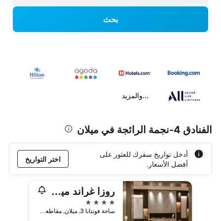
بحث
...والمزيد
الفنادق 4-نجمة الرائجة في ميلان
أدخل تواريخ سفرك للعثور على
اختر التواريخ
أفضل الأسعار.
روزا غراند ميلانو - ستارهوتيلز كوليزيوني
4 نجوم
ساحة فونتانا 3, ميلان, مقاطعة ميلانو, إيطاليا