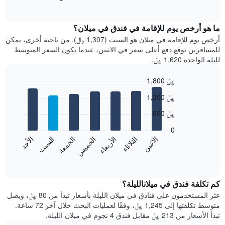
of
التالي
interactive
متوسط
chart
سعر
ما هو أرخص يوم للإقامة في فندق في ميلان؟
غرفة
أرخص يوم للإقامة في ميلان هو السبت (1,307 ﷼). من ناحية أخرى، يمكن
كل
للمسافرين توقع دفع أعلى سعر في الاثنين، عندما يكون السعر المتوسط
شهر
لليلة الواحدة 1,620 ﷼.
يتضمن
المخطط
1,800 ﷼
1
Bar
محور
Chart
1,200 ﷼
graphic.
chart
X
with
الذي
600 ﷼
7
يعرض
bars.
0
الشهور.
الاثنين
الخميس
الأحد
الأربعاء
السبت
الثلاثاء
الجمعة
يتضمن
يعرض
المخطط
المخطط
End
التالي
of
التالي
interactive
1
متوسط
chart
محور
سعر
كم تكلفة فندق في ميلانالليلة؟
Y
غرفة
عثر المستخدمون على فنادق في ميلان الليلة بأسعار تبدأ من 80 ﷼، ويصل
الذي
كل
متوسط تكلفتها إلى 1,245 ﷼، وفقًا لعمليات البحث خلال آخر 72 ساعة.
يعرض
يوم
تبدأ الأسعار من 213 ﷼ مقابل فندق 4 نجوم في ميلان الليلة.
متوسط
في