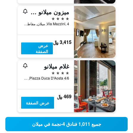
ميزون ميلانو | أونا إسبيرينزي
4 نجوم
Via Mazzini, 4, ميلان, مقاطعة ميلانو, إيطاليا
3,415 ﷼
عرض
الصفقة
غلام ميلانو
4 نجوم
Piazza Duca D'Aosta 4/6, ميلان, مقاطعة ميلانو, إيطاليا
469 ﷼
عرض الصفقة
جميع 1,011 فنادق 4-نجمة في ميلان