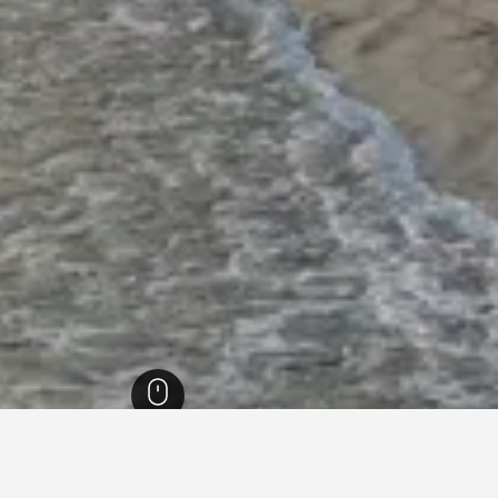
1,006,
كاليفورنيا
88,087
أوسانسيد
1,103
أوسانسيد
1,022