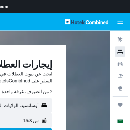
.com
رحلات طيران
فنادق
إيجارات العطل
سيارات
ابحث عن بيوت العطلات في أ
حزم العروض
السفر على HotelsCombined وقارن بينها ووفّر.
استكشاف
2 من الضيوف، غرفة واحدة
رحلات
س 15/8
العَرَبِيَّة