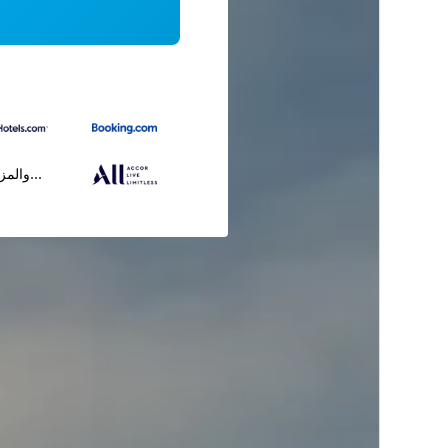
...والمز