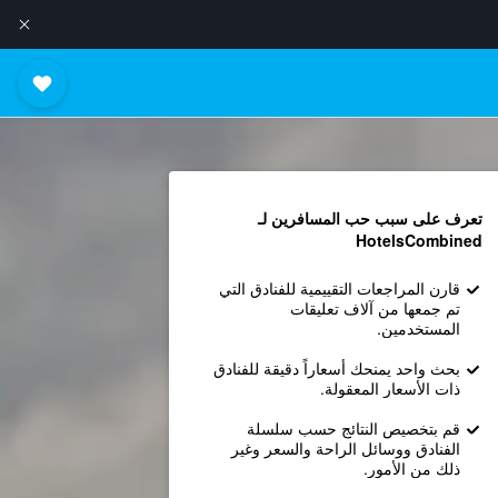
تعرف على سبب حب المسافرين لـ
HotelsCombined
قارن المراجعات التقييمية للفنادق التي
تم جمعها من آلاف تعليقات
المستخدمين.
بحث واحد يمنحك أسعاراً دقيقة للفنادق
ذات الأسعار المعقولة.
قم بتخصيص النتائج حسب سلسلة
الفنادق ووسائل الراحة والسعر وغير
ذلك من الأمور.