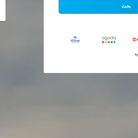
بحث
يد