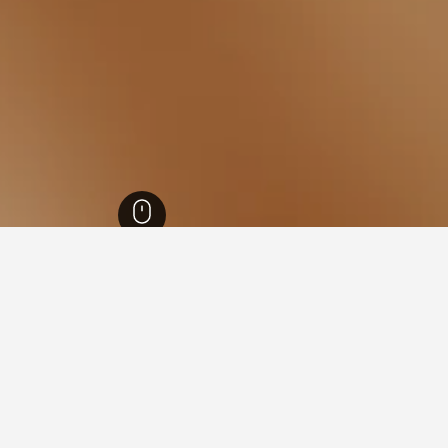
1,006,
كاليفورنيا
88,088
بواي
76
بواي
68
في بواي