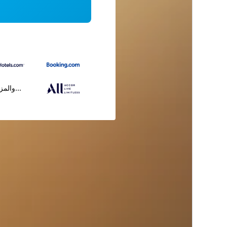
...والمز