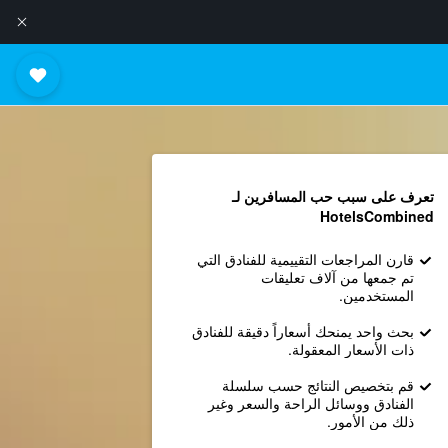
تعرف على سبب حب المسافرين لـ
HotelsCombined
قارن المراجعات التقييمية للفنادق التي
تم جمعها من آلاف تعليقات
المستخدمين.
بحث واحد يمنحك أسعاراً دقيقة للفنادق
ذات الأسعار المعقولة.
قم بتخصيص النتائج حسب سلسلة
الفنادق ووسائل الراحة والسعر وغير
ذلك من الأمور.