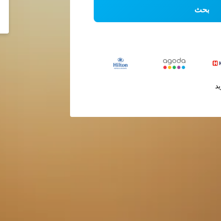
بحث
يد