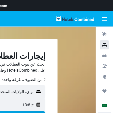
.com
رحلات طيران
فنادق
إيجارات العطل
سيارات
ابحث عن بيوت العطلات في ب
حزم العروض
على HotelsCombined وقارن بينها ووفّر.
استكشاف
2 من الضيوف، غرفة واحدة
رحلات
خ 13/8
العَرَبِيَّة