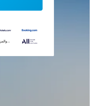
...والمز