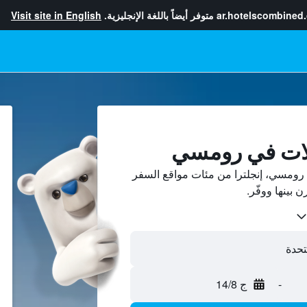
ar.hotelscombined
متوفر أيضاً باللغة الإنجليزية.
Visit site in English
لات في رومسي
رومسي، إنجلترا من مئات مواقع السفر
-
ج 14/8