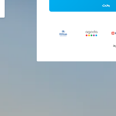
بحث
يد