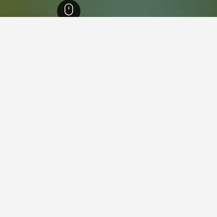
إنجلترا
243,251
هامبشاير
2,816
رومسي
62
رومسي
36
 في رومسي
آند كروك برايشفيلد
المملكة المتحدة
واي فاي مجاني