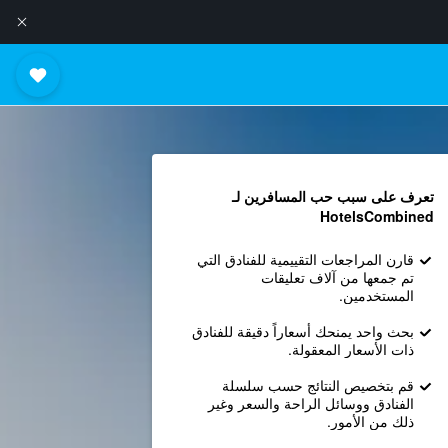
تعرف على سبب حب المسافرين لـ
HotelsCombined
قارن المراجعات التقييمية للفنادق التي
تم جمعها من آلاف تعليقات
المستخدمين.
بحث واحد يمنحك أسعاراً دقيقة للفنادق
ذات الأسعار المعقولة.
قم بتخصيص النتائج حسب سلسلة
الفنادق ووسائل الراحة والسعر وغير
ذلك من الأمور.