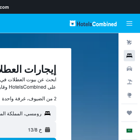
.com
رحلات طيران
فنادق
إيجارات العط
سيارات
ابحث عن بيوت العطلات في 
حزم العروض
على HotelsCombined وقارن بينها ووفّر.
استكشاف
2 من الضيوف، غرفة واحدة
رحلات
خ 13/8
العَرَبِيَّة