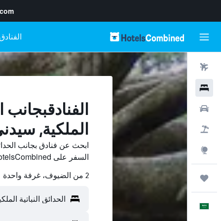
.com
رحلات طيران
فنادق
الفنادقبجانب ال
سيارات
الملكية, سيدن
حزم العروض
ابحث عن فنادق بجانب الحدائق
استكشاف
السفر على HotelsCombined وقارن بينها ووفّر.
2 من الضيوف، غرفة واحدة
رحلات
العَرَبِيَّة