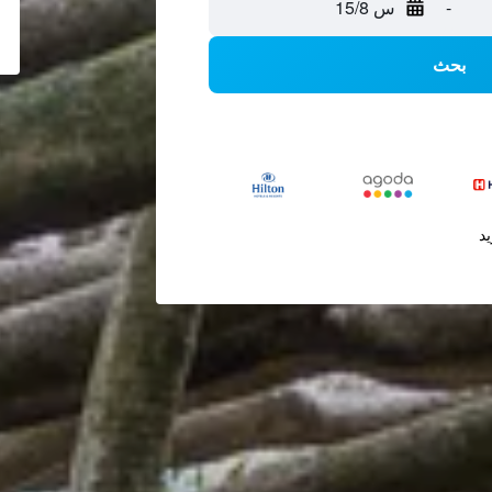
-
س 15/8
بحث
يد