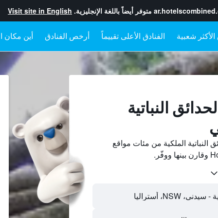
ar.hotelscombined
متوفر أيضاً باللغة الإنجليزية.
Visit site in English
الفنادق الأعلى تقييماً
أرخص الفنادق
أين مكان ال
حدائق النباتية
ي
 النباتية الملكية من مئات مواقع