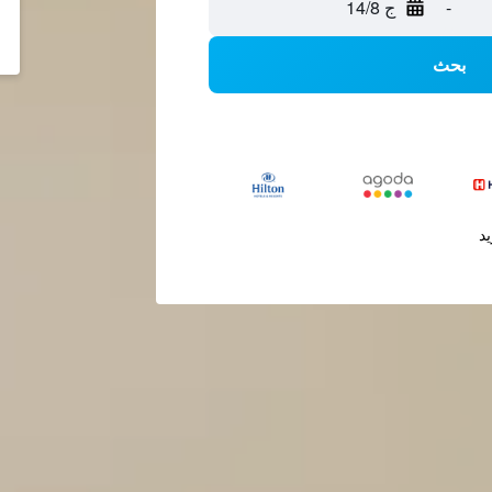
-
ج 14/8
بحث
يد