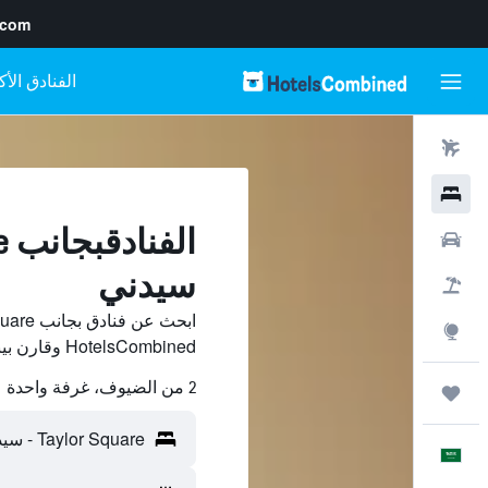
.com
رحلات طيران
فنادق
سيارات
سيدني
حزم العروض
استكشاف
HotelsCombined وقارن بينها ووفّر.
2 من الضيوف، غرفة واحدة
رحلات
العَرَبِيَّة