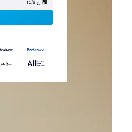
خ 13/8
...والمز