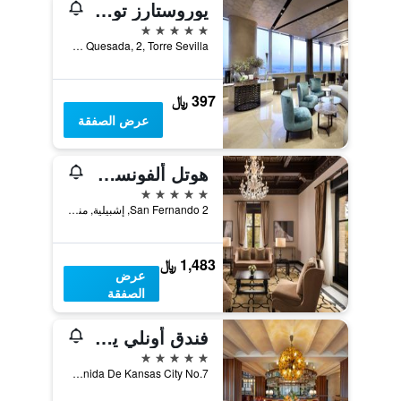
يوروستارز تورِّه سيبيَّا
5 نجوم
Gonzalo Jiménez Quesada, 2, Torre Sevilla, إشبيلية, منطقة أندلوسيا, أسبانيا
397 ﷼
عرض الصفقة
هوتل ألفونسو 13، إيه لاكشري كوليكشن هوتل، سيفيل
5 نجوم
San Fernando 2, إشبيلية, منطقة أندلوسيا, أسبانيا
1,483 ﷼
عرض
الصفقة
فندق أونلي يو إشبيلية
5 نجوم
Avenida De Kansas City No.7, إشبيلية, منطقة أندلوسيا, أسبانيا