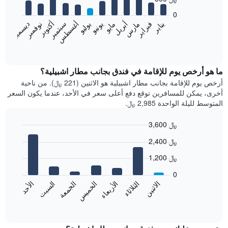
12
bars.
0
فبراير
مايو
أغسطس
نوفمبر
يناير
أبريل
يوليو
أكتوبر
مارس
يونيو
سبتمبر
ديسمبر
يعرض
المخطط
End
of
التالي
interactive
متوسط
chart
سعر
ما هو أرخص يوم للإقامة في فندق بجانب مطار اشبيلية؟
غرفة
أرخص يوم للإقامة بجانب مطار اشبيلية هو الاثنين (221 ﷼). من ناحية
كل
أخرى، يمكن للمسافرين توقع دفع أعلى سعر في الأحد، عندما يكون السعر
شهر
المتوسط لليلة الواحدة 2,985 ﷼.
يتضمن
المخطط
3,600 ﷼
1
Bar
محور
Chart
2,400 ﷼
graphic.
chart
X
with
الذي
1,200 ﷼
7
يعرض
bars.
0
الشهور.
الاثنين
الخميس
الأحد
الأربعاء
السبت
الثلاثاء
الجمعة
يتضمن
يعرض
المخطط
المخطط
End
التالي
of
التالي
interactive
1
متوسط
chart
محور
سعر