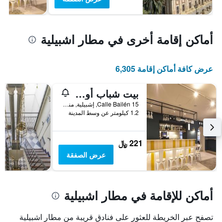
أماكن إقامة أخرى في مطار اشبيلية
عرض كافة أماكن إقامة 6,305
بيت شباب أوه سنس فور يو هوستل، إشبيلية
Calle Bailén 15, إشبيلية, منطقة أندلوسيا, أسبانيا
1.2 كيلومتر عن وسط المدينة
221 ﷼
عرض الصفقة
أماكن للإقامة في مطار اشبيلية
تصفح عبر الخريطة للعثور على فنادق قريبة من مطار اشبيلية