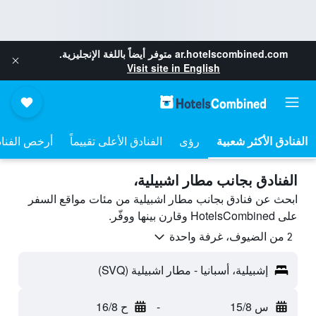
ar.hotelscombined.com
متوفر أيضاً باللغة الإنجليزية.
Visit site in English
رؤى
الفنادق الأعلى تقييماً
أرخص الفنا
الفنادق بجانب مطار اشبيلية،
ابحث عن فنادق بجانب مطار اشبيلية من مئات مواقع السفر
على HotelsCombined وقارن بينها ووفّر.
2 من الضيوف، غرفة واحدة
إشبيلية، أسبانيا - مطار اشبيلية (SVQ)
س 15/8
-
ح 16/8