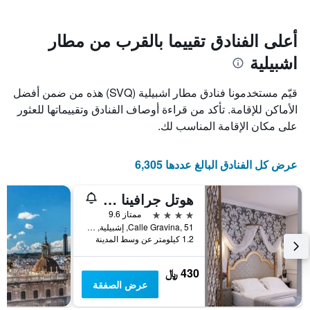
سعر
يتضمن
غرفة
المخطط
1
أعلى الفنادق تقييما بالقرب من مطار
محور
اشبيلية
X
الذي
يعرض
قيّم مستخدمونا فنادق مطار اشبيلية (SVQ) هذه من ضمن أفضل
عدد
الأماكن للإقامة. تأكد من قراءة أوصاف الفنادق وتقييماتها للعثور
الأيام
على مكان الإقامة المناسب لك.
قبل
الإقامة
يتضمن
عرض كل الفنادق البالغ عددها 6,305
المخطط
التالي
1
هوتل جرافينا 51
محور
4 نجوم
ممتاز 9.6
Y
Calle Gravina, 51, إشبيلية, منطقة أندلوسيا, أسبانيا
الذي
1.2 كيلومتر عن وسط المدينة
يعرض
متوسط
سعر
430 ﷼
غرفة
عرض الصفقة