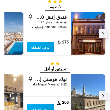
3 نجوم
3 نجوم
فندق إتش 10 كوريجدور البوتيكي
3 نجوم
ممتاز 9.1
Amor de Dios 34, إشبيلية, منطقة أندلوسيا, أسبانيا
275 ﷼
عرض الصفقة
2 نجمتين
نجمتين أو أقل
توك هوستل إشبيلية
Calle Miguel Manara,18-22, إشبيلية, منطقة أندلوسيا, أسبانيا
206 ﷼
عرض الصفقة