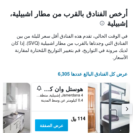
أرخص الفنادق بالقرب من مطار اشبيلية،
إشبيلية
في الوقت الحالي، تقدم هذه الفنادق أقل سعر لليلة من بين
الفنادق التي وجدناها بالقرب من مطار اشبيلية (SVQ). إذا كان
لديك مرونة في التواريخ، قم بتغيير التواريخ المُختارة لمقارنة
الأسعار.
عرض كل الفنادق البالغ عددها 6,305
هوستل وان كاتدرال
Jamerdana 4, إشبيلية, منطقة أندلوسيا, أسبانيا
0.4 كيلومتر عن وسط المدينة
114 ﷼
عرض الصفقة