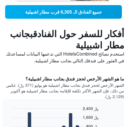
جميع الفنادق الـ 6,305 قرب مطار اشبيلية
أفكار للسفر حول الفنادقبجانب
مطار اشبيلية
استخدم نصائح HotelsCombined التي تدعمها البيانات لمساعدتك
في العثور على فندقك التالي بجانب مطار اشبيلية.
ما هو الشهر الأرخص لحجز فندق بجانب مطار اشبيلية؟
الشهر الأرخص لحجز فندق بجانب مطار اشبيلية هو يوليو (371 ﷼). عكس
من ذلك، فإن الشهر الأكثر تكلفة للإقامة بجانب مطار اشبيلية هو أكتوبر
(2,129 ﷼).
2,400 ﷼
Bar
Chart
1,600 ﷼
graphic.
chart
with
800 ﷼