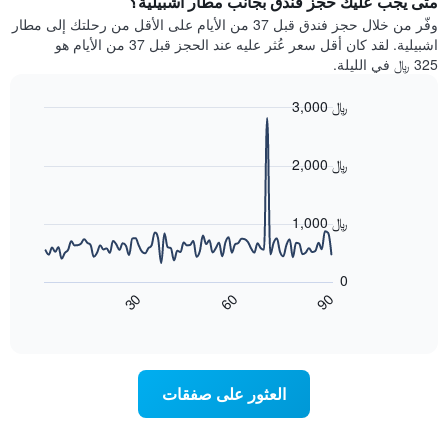
متى يجب عليك حجز فندق بجانب مطار اشبيلية؟
Y
غرفة
وفّر من خلال حجز فندق قبل 37 من الأيام على الأقل من رحلتك إلى مطار
الذي
كل
اشبيلية. لقد كان أقل سعر عُثر عليه عند الحجز قبل 37 من الأيام هو
يعرض
يوم
325 ﷼ في الليلة.
متوسط
في
سعر
الأسبوع
3,000 ﷼
غرفة
يتضمن
Line
المخطط
Chart
graphic.
chart
1
with
2,000 ﷼
محور
90
X
data
الذي
points.
1,000 ﷼
يعرض
أيام
يعرض
الأسبوع.
المخطط
0
يتضمن
التالي
60
90
30
المخطط
كيفية
End
of
التالي
تغير
interactive
1
سعر
chart
محور
غرفة
Y
عند
العثور على صفقات
الذي
اقتراب
يعرض
تاريخ
متوسط
الإقامة