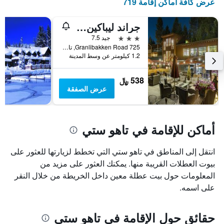
عرض كافة أماكن إقامة 719
جراند ليباكين تاهوي
3 نجوم
جيد 7.5
725 Granlibakken Road, تاهو ستي, CA, الولايات المتحدة الأميريكية
1.2 كيلومتر عن وسط المدينة
538 ﷼
عرض الصفقة
أماكن للإقامة في تاهو ستي
انتقل إلى المناطق في تاهو ستي التي تخطط لزيارتها للعثور على
بيوت العطلات القريبة منها. يمكنك العثور على مزيد من
المعلومات حول بيت عطلة معين داخل الخريطة من خلال النقر
على اسمه.
حقائق حول الإقامة في تاهو ستي