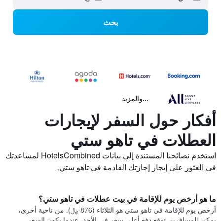
بحث
...والمزيد
أفكار حول السفر لإيجارات
العطلات في تاهو ستي
استخدم نصائحنا المستندة إلى بيانات HotelsCombined لمساعدتك
في العثور على إيجار إجازتك القادمة في تاهو ستي.
ما هو أرخص يوم للإقامة في بيت عطلات في تاهو ستي؟
أرخص يوم للإقامة في تاهو ستي هو الثلاثاء (876 ﷼). من ناحية أخرى،
يمكن للمسافرين توقع دفع أعلى سعر في الأحد، عندما يكون السعر