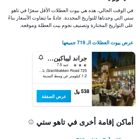
X
الذي
في الوقت الحالي، هذه هي بيوت العطلات الأقل سعرًا في تاهو
يعرض
ستي التي وجدناها للتواريخ المحددة. عادةً ما تتفاوت الأسعار بناءً
أيام
على التواريخ المختارة وتصنيف نجوم بيت العطلة وموقعه.
الأسبوع.
يتضمن
المخطط
عرض بيوت العطلات الـ 719 جميعها
التالي
1
محور
جراند ليباكين تاهوي
Y
3 نجوم
جيد 7.5
الذي
725 Granlibakken Road, تاهو ستي, CA, الولايات المتحدة الأميريكية
يعرض
1.2 كيلومتر عن وسط المدينة
متوسط
سعر
غرفة
538 ﷼
عرض الصفقة
أماكن إقامة أخرى في تاهو ستي