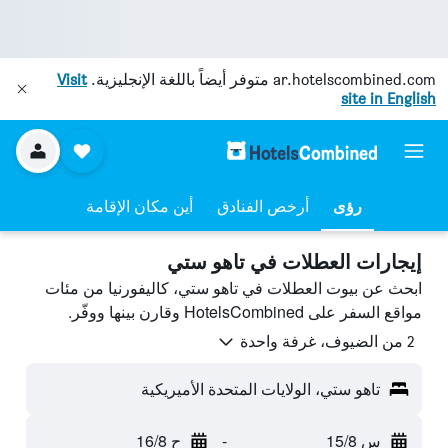
ar.hotelscombined.com
متوفر أيضاً باللغة الإنجليزية.
Visit
site in English
رؤى
أرخص الفنادق
أين مكان الإقامة
إيجارات العطلات في تاهو ستي
ابحث عن بيوت العطلات في تاهو ستي، كاليفورنيا من مئات
مواقع السفر على HotelsCombined وقارن بينها ووفّر.
2 من الضيوف، غرفة واحدة
تاهو ستي، الولايات المتحدة الأميريكية
س 15/8
-
ح 16/8