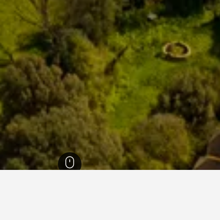
إنجلترا
243,251
كنت
3,113
ويتستايبل
350
ويتستايبل
311