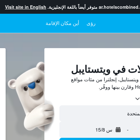
ar.hotelscombined
متوفر أيضاً باللغة الإنجليزية.
Visit site in English
رؤى
أين مكان الإقامة
ات في ويتستايبل
تستايبل، إنجلترا من مئات مواقع
-
س 15/8