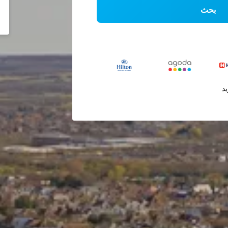
بحث
يد