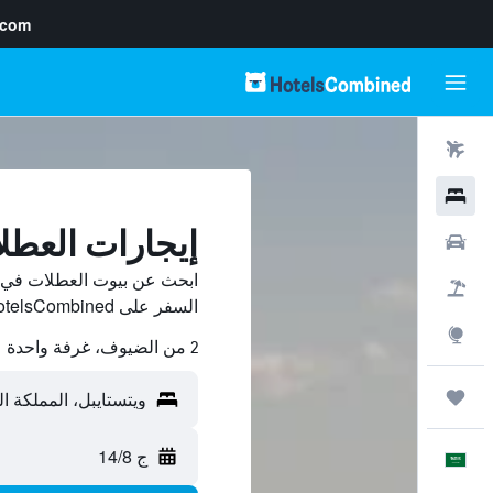
.com
رحلات طيران
فنادق
إيجارات العطل
سيارات
ابحث عن بيوت العطلات في وي
حزم العروض
السفر على HotelsCombined وقارن بينها ووفّر.
استكشاف
2 من الضيوف، غرفة واحدة
رحلات
ج 14/8
العَرَبِيَّة