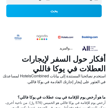
بحث
...والمزيد
أفكار حول السفر لإيجارات
العطلات في يوكا فاللي
استخدم نصائحنا المستندة إلى بيانات HotelsCombined لمساعدتك
في العثور على إيجار إجازتك القادمة في يوكا فاللي.
ما هو أرخص يوم للإقامة في بيت عطلات في يوكا فاللي؟
أرخص يوم للإقامة في يوكا فاللي هو الخميس (576 ﷼). من ناحية أخرى،
يمكن للمسافرين توقع دفع أعلى سعر في الجمعة، عندما يكون السعر