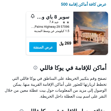
X
عرض كافة أماكن إقامة 500
الذي
يعرض
أيام
سوبر 8 باي ويندام يوكا فال/جوشوا نات بك أريا
الأسبوع.
2 نجمتين
جيد 7.4
يتضمن
57096 29 Palms Highway, يوكا فاللي, CA, الولايات المتحدة الأميريكية
المخطط
1.5 كيلومتر عن وسط المدينة
التالي
1
269 ﷼
محور
عرض الصفقة
Y
الذي
يعرض
متوسط
أماكن للإقامة في يوكا فاللي
سعر
غرفة
تصفح وقم بتكبير الخريطة على المناطق في يوكا فاللي التي
تخطط لزيارتها للعثور على أماكن الإقامة القريبة منها. يمكن
الوصول إلى مزيد من المعلومات حول بيت عطلة معين من خلال
النقر على اسم بيت العطلة داخل الخريطة.