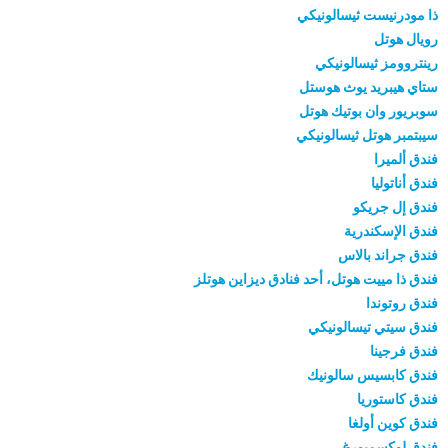
ذا مودرنيست ثيسالونيكي
رويال هوتل
رينتروومز ثيسالونيكي
ستاي هيبريد يوث هوستل
سوبريور وان بوتيك هوتل
سيبتمبر هوتل ثيسالونيكي
فندق ألميرا
فندق أناتوليا
فندق إل جريكو
فندق الإسكندرية
فندق جراند بالاس
فندق ذا مييت هوتل، أحد فنادق ديزاين هوتلز
فندق روتوندا
فندق سيتي تيسالونيكي
فندق فرجينا
فندق كابسيس سالونيك
فندق كاستوريا
فندق كوين أولغا
فندق لوكسمبورغ