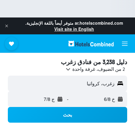
ar.hotelscombined.com
متوفر أيضاً باللغة الإنجليزية.
Visit site in English
دليل 3,238 من فنادق زغرب
2 من الضيوف، غرفة واحدة
زغرب، كرواتيا
خ 6/8
-
ج 7/8
بحث