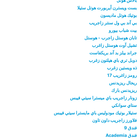
بالاس هوتل
بست ويسترن أيربورت هوتل ستيلا
بوتيك هوتل ماديسون
بي آند بي ول سنتر زاجريب
بيت شباب بيورو
تابان هوستل زاجرب - هوستل
تشيل آوت هوستل زاغرب
جراند بيلز بد آند بريكفاست
دوبل تري باي هيلتون زغرب
ذه ويستين زغرب
رومز زاغريب 17
ريجال ريزيدنس
ريزيدنس بارك
زونار زاجريب باي ميسترا سيتي فيبس
ستاي سوانكي
ستيلار بوتيك مودوليس باي مايسترا سيتي فيبس
فلاورز زاجريب داون تاون
فندق 9
فندق Academia