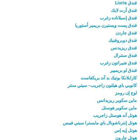
فندق Livris
فندق أرت لايك
فندق إسبلاناده زغرب
فندق بِست ويستيرن بريمير أستوريا
فندق جاردن
فندق دوبروفنيك
فندق ريزيدنس
فندق سنترال
فندق شيراتون زغرب
فندق لو بريميير
كازابلانكا بوتيك بد آند بريكفاست
كانوبي باي هيلتون زاجريب- سيتي سنتر
لوج إن رومز
ماين سكوير ريزيدانس
ماين سكوير هوستل
هوتل آند هوستل زاجريب
هوتل إنترناشونال باي مايسترا سيتي فيبس
هوتل إيه إس
هوتل جارون