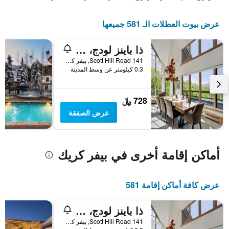
الإقامة
يتضمن
عرض بيوت العطلات الـ 581 جميعها
المخطط
التالي
1
ذا باينز لودج، إيه روكريزورت، باي فيل ريزورتس
محور
141 Scott Hill Road, بيفر كريك, CO, الولايات المتحدة الأميريكية
Y
0.3 كيلومتر عن وسط المدينة
الذي
يعرض
متوسط
728 ﷼
سعر
غرفة
عرض الصفقة
أماكن إقامة أخرى في بيفر كريك
عرض كافة أماكن إقامة 581
ذا باينز لودج، إيه روكريزورت، باي فيل ريزورتس
141 Scott Hill Road, بيفر كريك, CO, الولايات المتحدة الأميريكية