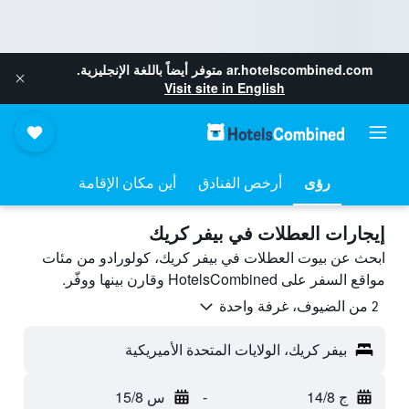
ar.hotelscombined.com
متوفر أيضاً باللغة الإنجليزية.
Visit site in English
رؤى
أرخص الفنادق
أين مكان الإقامة
إيجارات العطلات في بيفر كريك
ابحث عن بيوت العطلات في بيفر كريك، كولورادو من مئات
مواقع السفر على HotelsCombined وقارن بينها ووفّر.
2 من الضيوف، غرفة واحدة
بيفر كريك، الولايات المتحدة الأميريكية
ج 14/8
-
س 15/8