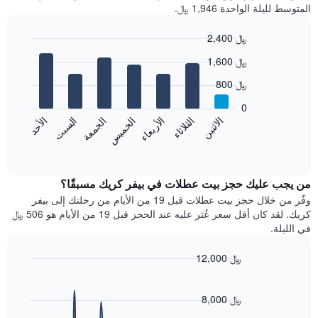
المتوسط لليلة الواحدة 1,946 ﷼.
2,400 ﷼
Bar
Chart
1,600 ﷼
graphic.
chart
with
800 ﷼
7
bars.
0
الاثنين
الخميس
الأحد
الأربعاء
السبت
الثلاثاء
الجمعة
يعرض
المخطط
End
of
التالي
interactive
متوسط
chart
سعر
من يجب عليك حجز بيت عطلات في بيفر كريك مسبقًا؟
غرفة
وفّر من خلال حجز بيت عطلات قبل 19 من الأيام من رحلتك إلى بيفر
كل
كريك. لقد كان أقل سعر عُثر عليه عند الحجز قبل 19 من الأيام هو 506 ﷼
يوم
في الليلة.
في
الأسبوع
12,000 ﷼
يتضمن
Line
المخطط
Chart
graphic.
chart
1
with
8,000 ﷼
محور
90
X