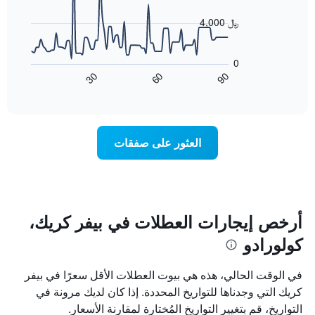
data
الذي
points.
4,000 ﷼
يعرض
أيام
يعرض
الأسبوع.
المخطط
0
يتضمن
التالي
90
60
30
المخطط
كيفية
End
of
التالي
تغير
interactive
1
سعر
chart
محور
غرفة
Y
عند
العثور على صفقات
الذي
اقتراب
يعرض
تاريخ
متوسط
الإقامة
سعر
يتضمن
غرفة
المخطط
1
أرخص إيجارات العطلات في بيفر كريك،
محور
كولورادو
X
الذي
يعرض
في الوقت الحالي، هذه هي بيوت العطلات الأقل سعرًا في بيفر
عدد
كريك التي وجدناها للتواريخ المحددة. إذا كان لديك مرونة في
الأيام
التواريخ، قم بتغيير التواريخ المُختارة لمقارنة الأسعار.
قبل