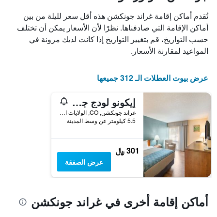
X
الذي
تُقدم أماكن إقامة غراند جونكشن هذه أقل سعر لليلة من بين
يعرض
أماكن الإقامة التي صادفناها. نظرًا لأن الأسعار يمكن أن تختلف
أيام
حسب التواريخ، قم بتغيير التواريخ إذا كانت لديك مرونة في
الأسبوع.
يتضمن
المواعيد لمقارنة الأسعار.
المخطط
التالي
1
عرض بيوت العطلات الـ 312 جميعها
محور
Y
إيكونو لودج جراند جانكشن نورث
الذي
يعرض
غراند جونكشن, CO, الولايات المتحدة الأميريكية
5.5 كيلومتر عن وسط المدينة
متوسط
سعر
غرفة
301 ﷼
عرض الصفقة
أماكن إقامة أخرى في غراند جونكشن