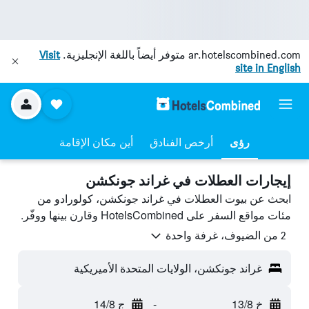
ar.hotelscombined.com
متوفر أيضاً باللغة الإنجليزية.
Visit
site in English
رؤى
أرخص الفنادق
أين مكان الإقامة
إيجارات العطلات في غراند جونكشن
ابحث عن بيوت العطلات في غراند جونكشن، كولورادو من
مئات مواقع السفر على HotelsCombined وقارن بينها ووفّر.
2 من الضيوف، غرفة واحدة
غراند جونكشن، الولايات المتحدة الأميريكية
خ 13/8
-
ج 14/8