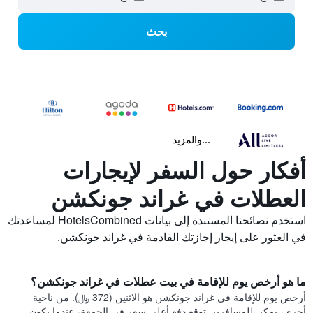
بحث
...والمزيد
أفكار حول السفر لإيجارات
العطلات في غراند جونكشن
استخدم نصائحنا المستندة إلى بيانات HotelsCombined لمساعدتك
في العثور على إيجار إجازتك القادمة في غراند جونكشن.
ما هو أرخص يوم للإقامة في بيت عطلات في غراند جونكشن؟
أرخص يوم للإقامة في غراند جونكشن هو الاثنين (372 ﷼). من ناحية
أخرى، يمكن للمسافرين توقع دفع أعلى سعر في الجمعة، عندما يكون