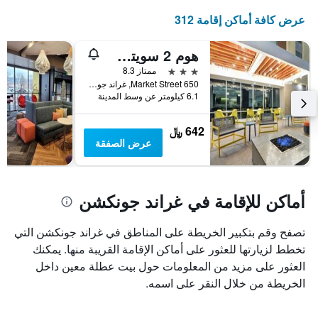
عرض كافة أماكن إقامة 312
هوم 2 سويتس باي هيلتون جراند جانكشن نورث ويست
3 نجوم
ممتاز 8.3
650 Market Street, غراند جونكشن, CO, الولايات المتحدة الأميريكية
6.1 كيلومتر عن وسط المدينة
642 ﷼
عرض الصفقة
أماكن للإقامة في غراند جونكشن
تصفح وقم بتكبير الخريطة على المناطق في غراند جونكشن التي
تخطط لزيارتها للعثور على أماكن الإقامة القريبة منها. يمكنك
العثور على مزيد من المعلومات حول بيت عطلة معين داخل
الخريطة من خلال النقر على اسمه.