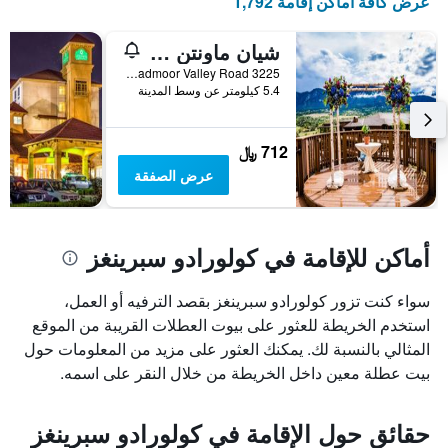
عرض كافة أماكن إقامة 1,792
شيان ماونتن ريزورت، إيه ديستينيشن باي حياة هوتلز
3225 Broadmoor Valley Road, كولورادو سبرينغز, CO, الولايات المتحدة الأميريكية
5.4 كيلومتر عن وسط المدينة
712 ﷼
عرض الصفقة
أماكن للإقامة في كولورادو سبرينغز
سواء كنت تزور كولورادو سبرينغز بقصد الترفيه أو العمل،
استخدم الخريطة للعثور على بيوت العطلات القريبة من الموقع
المثالي بالنسبة لك. يمكنك العثور على مزيد من المعلومات حول
بيت عطلة معين داخل الخريطة من خلال النقر على اسمه.
حقائق حول الإقامة في كولورادو سبرينغز