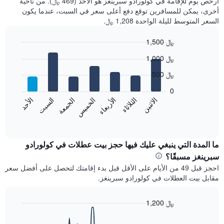
أرخص يوم للإقامة في كولورادو سبرينغز هو الأحد (469 ﷼). من ناحية
أخرى، يمكن للمسافرين توقع دفع أعلى سعر في السبت، عندما يكون
السعر المتوسط لليلة الواحدة 1,208 ﷼.
1,500 ﷼
Bar
Chart
1,000 ﷼
graphic.
chart
with
500 ﷼
7
bars.
0
الاثنين
الخميس
الأحد
الأربعاء
السبت
الثلاثاء
الجمعة
يعرض
المخطط
End
of
التالي
interactive
متوسط
chart
سعر
ما المدة التي ينبغي عليك فيها حجز بيت عطلات في كولورادو
غرفة
سبرينغز مسبقًا؟
كل
احجز قبل 49 من الأيام على الأقل قبل بدء إقامتك لتحصل على أفضل سعر
يوم
مقابل بيت العطلات في كولورادو سبرينغز.
في
الأسبوع
يتضمن
1,200 ﷼
المخطط
Line
Chart
1
graphic.
chart