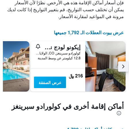
فإن أسعار أماكن الإقامة هذه هي الأرخص. نظرًا لأن الأسعار
الأيام
يمكن أن تختلف حسب التواريخ، قم بتغيير التواريخ إذا كانت لديك
قبل
الإقامة
مرونة في المواعيد لمقارنة الأسعار.
يتضمن
المخطط
التالي
عرض بيوت العطلات الـ 1,792 جميعها
1
محور
إيكونو لودج نورث أكاديمي
Y
الذي
كولورادو سبرينغز, CO, الولايات المتحدة الأميريكية
12.8 كيلومتر عن وسط المدينة
يعرض
متوسط
سعر
غرفة
216 ﷼
عرض الصفقة
أماكن إقامة أخرى في كولورادو سبرينغز