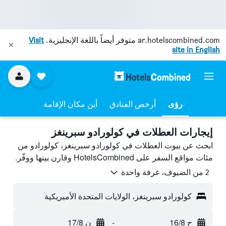
ar.hotelscombined.com
متوفر أيضاً باللغة الإنجليزية.
Visit
site in English
رؤى
أرخص الفنادق
أين مكان الإقامة
إيجارات العطلات في كولورادو سبرينغز
ابحث عن بيوت العطلات في كولورادو سبرينغز، كولورادو من
مئات مواقع السفر على HotelsCombined وقارن بينها ووفّر.
2 من الضيوف، غرفة واحدة
كولورادو سبرينغز، الولايات المتحدة الأميريكية
ح 16/8
-
ن 17/8