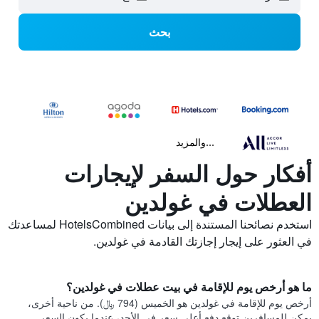
بحث
...والمزيد
أفكار حول السفر لإيجارات
العطلات في غولدين
استخدم نصائحنا المستندة إلى بيانات HotelsCombined لمساعدتك
في العثور على إيجار إجازتك القادمة في غولدين.
ما هو أرخص يوم للإقامة في بيت عطلات في غولدين؟
أرخص يوم للإقامة في غولدين هو الخميس (794 ﷼). من ناحية أخرى،
يمكن للمسافرين توقع دفع أعلى سعر في الأحد، عندما يكون السعر