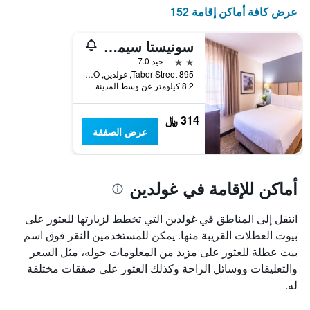
X
عرض كافة أماكن إقامة 152
الذي
يعرض
أيام
سونيستا سيمبلي سويتس دنفر ويست فيدرال سنترال
الأسبوع.
2 نجمتين
جيد 7.0
يتضمن
895 Tabor Street, غولدين, CO, الولايات المتحدة الأميريكية
المخطط
8.2 كيلومتر عن وسط المدينة
التالي
1
314 ﷼
محور
عرض الصفقة
Y
الذي
يعرض
متوسط
أماكن للإقامة في غولدين
سعر
غرفة
انتقل إلى المناطق في غولدين التي تخطط لزيارتها للعثور على
بيوت العطلات القريبة منها. يمكن للمستخدمين النقر فوق اسم
بيت عطلة للعثور على مزيد من المعلومات حوله، مثل السعر
والتعليقات ووسائل الراحة وكذلك العثور على صفقات مختلفة
له.