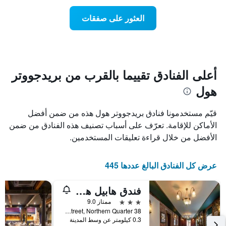
سعر
Y
غرفة
العثور على صفقات
الذي
كل
يعرض
يوم
متوسط
في
سعر
الأسبوع
غرفة
يتضمن
المخطط
أعلى الفنادق تقييما بالقرب من بريدجووتر
1
هول
محور
X
الذي
قيّم مستخدمونا فنادق بريدجووتر هول هذه من ضمن أفضل
يعرض
الأماكن للإقامة. تعرّف على أسباب تصنيف هذه الفنادق من ضمن
أيام
الأفضل من خلال قراءة تعليقات المستخدمين.
الأسبوع.
يتضمن
المخطط
عرض كل الفنادق البالغ عددها 445
التالي
1
محور
فندق هابيل هايوود البوتيكي
Y
3 نجوم
ممتاز 9.0
الذي
38 Turner Street, Northern Quarter, مانشستر, المملكة المتحدة
يعرض
0.3 كيلومتر عن وسط المدينة
متوسط