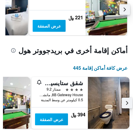
221 ﷼
عرض الصفقة
أماكن إقامة أخرى في بريدجووتر هول
عرض كافة أماكن إقامة 445
شقق ستايسيتي الفندقية مانشستر بيكادللي
4 نجوم
ممتاز 9.2
8B Gateway House, مانشستر, المملكة المتحدة
0.5 كيلومتر عن وسط المدينة
394 ﷼
عرض الصفقة