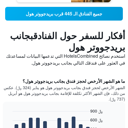
جميع الفنادق الـ 445 قرب بريدجووتر هول
أفكار للسفر حول الفنادقبجانب
بريدجووتر هول
استخدم نصائح HotelsCombined التي تدعمها البيانات لمساعدتك
في العثور على فندقك التالي بجانب بريدجووتر هول.
ما هو الشهر الأرخص لحجز فندق بجانب بريدجووتر هول؟
الشهر الأرخص لحجز فندق بجانب بريدجووتر هول هو يناير (324 ﷼). عكس
من ذلك، فإن الشهر الأكثر تكلفة للإقامة بجانب بريدجووتر هول هو أبريل
(737 ﷼).
900 ﷼
Bar
Chart
600 ﷼
graphic.
chart
with