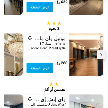
632 ﷼
عرض الصفقة
3 نجوم
3 نجوم
موتيل وان مانشستر- بيكاديللي
3 نجوم
ممتاز 8.7
34 London Road, Piccadilly, مانشستر, المملكة المتحدة
280 ﷼
عرض الصفقة
2 نجمتين
نجمتين أو أقل
واي إتش إي مانشستر
Potato Wharf, مانشستر, المملكة المتحدة