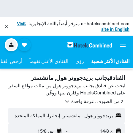
ar.hotelscombined.com
متوفر أيضاً باللغة الإنجليزية.
Visit
site in English
رؤى
الفنادق الأعلى تقييماً
أرخص الفنا
الفنادقبجانب بريدجووتر هول, مانشستر
ابحث عن فنادق بجانب بريدجووتر هول من مئات مواقع السفر
على HotelsCombined وقارن بينها ووفّر.
2 من الضيوف، غرفة واحدة
بريدجووتر هول - مانشستر، إنجلترا، المملكة المتحدة
ج 14/8
-
س 15/8