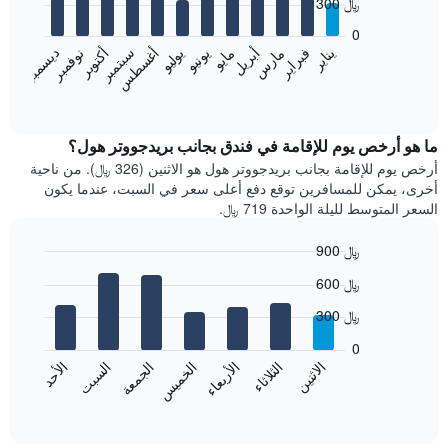
300 ﷼
12
bars.
0
فبراير
مايو
أغسطس
نوفمبر
يناير
أبريل
يوليو
أكتوبر
مارس
يونيو
سبتمبر
ديسمبر
يعرض
المخطط
End
of
التالي
interactive
متوسط
chart
سعر
ما هو أرخص يوم للإقامة في فندق بجانب بريدجووتر هول؟
غرفة
أرخص يوم للإقامة بجانب بريدجووتر هول هو الاثنين (326 ﷼). من ناحية
كل
أخرى، يمكن للمسافرين توقع دفع أعلى سعر في السبت، عندما يكون
شهر
السعر المتوسط لليلة الواحدة 719 ﷼.
يتضمن
المخطط
900 ﷼
1
Bar
محور
Chart
600 ﷼
graphic.
chart
X
with
الذي
300 ﷼
7
يعرض
bars.
0
الشهور.
الاثنين
الثلاثاء
الأربعاء
الخميس
الجمعة
السبت
الأحد
يتضمن
يعرض
المخطط
المخطط
End
التالي
of
التالي
interactive
1
متوسط
chart
محور