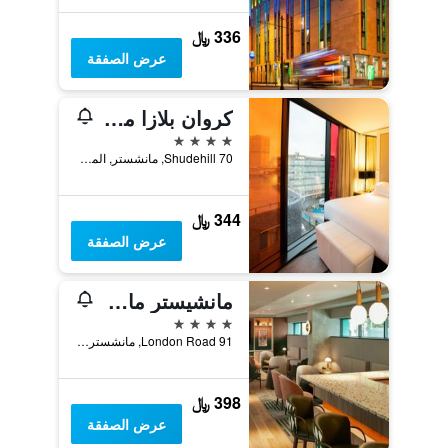
336 ﷼
عرض الصفقة
كروان بلازا مانشستر سيتي سنتر
4 نجوم
70 Shudehill, مانشستر, المملكة المتحدة
344 ﷼
عرض الصفقة
مانشيستر ماريوت هوتل بيكاديلي
4 نجوم
91 London Road, مانشستر, المملكة المتحدة
398 ﷼
عرض الصفقة