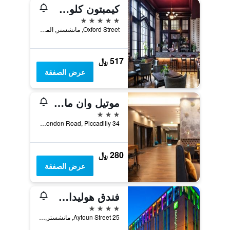
كيمبتون كلوك تاور بي آيتش جي
5 نجوم
Oxford Street, مانشستر, المملكة المتحدة
517 ﷼
عرض الصفقة
موتيل وان مانشستر- بيكاديللي
3 نجوم
34 London Road, Piccadilly, مانشستر, المملكة المتحدة
280 ﷼
عرض الصفقة
فندق هوليداي إن مانشستر - سيتي سنتر
4 نجوم
25 Aytoun Street, مانشستر, المملكة المتحدة