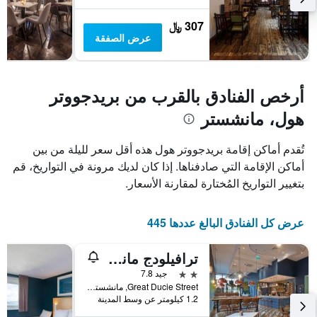
سعر
غرفة
307 ﷼
عرض الصفقة
أرخص الفنادق بالقرب من بريدجووتر
هول، مانشستر
تُقدم أماكن إقامة بريدجووتر هول هذه أقل سعر لليلة من بين
أماكن الإقامة التي صادفناها. إذا كان لديك مرونة في التواريخ، قم
بتغيير التواريخ المُختارة لمقارنة الأسعار.
عرض كل الفنادق البالغ عددها 445
ترافيلودج مانشيستر سنترال أرينا
2 نجمتين
جيد 7.8
Great Ducie Street, مانشستر, المملكة المتحدة
1.2 كيلومتر عن وسط المدينة