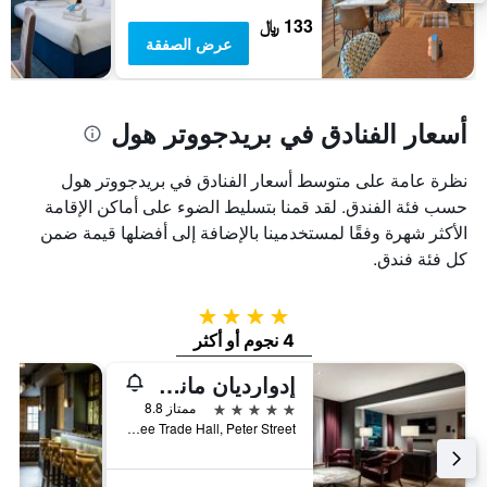
133 ﷼
عرض الصفقة
أسعار الفنادق في بريدجووتر هول
نظرة عامة على متوسط أسعار الفنادق في بريدجووتر هول
حسب فئة الفندق. لقد قمنا بتسليط الضوء على أماكن الإقامة
الأكثر شهرة وفقًا لمستخدمينا بالإضافة إلى أفضلها قيمة ضمن
كل فئة فندق.
4 نجوم
4 نجوم أو أكثر
إدوارديان مانشستر، فندق راديسون كوليكشن
5 نجوم
ممتاز 8.8
Free Trade Hall, Peter Street, مانشستر, المملكة المتحدة