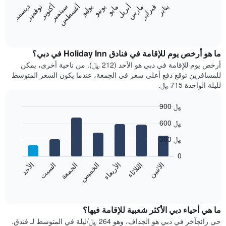
يتضمن
فبراير
مايو
أغسطس
نوفمبر
يناير
أبريل
يوليو
أكتوبر
مارس
يونيو
سبتمبر
ديسمبر
المخطط
يعرض
1
المخطط
End
محور
of
التالي
interactive
X
متوسط
chart
الذي
سعر
ما هو أرخص يوم للإقامة في فنادق Holiday Inn في دبي؟
يعرض
غرفة
أرخص يوم للإقامة في دبي هو الأحد (212 ﷼). من ناحية أخرى، يمكن
فئات
كل
للمسافرين توقع دفع أعلى سعر في الجمعة، عندما يكون السعر المتوسط
الفنادق
شهر
لليلة الواحدة 715 ﷼.
بالنجوم.
يتضمن
يتضمن
المخطط
900 ﷼
المخطط
1
1
Bar
محور
Chart
600 ﷼
محور
graphic.
chart
X
with
Y
الذي
300 ﷼
7
الذي
يعرض
bars.
يعرض
0
الشهور.
متوسط
الاثنين
الثلاثاء
الأربعاء
الخميس
الجمعة
السبت
الأحد
يتضمن
يعرض
سعر
المخطط
المخطط
End
الغرفة
التالي
of
التالي
هذه
interactive
1
متوسط
chart
الليلة
محور
سعر
ما هي أحياء دبي الأكثر شعبية للإقامة فيها؟
الذي
Y
غرفة
حي رائجآخر في دبي هو الجداف، وهو 264 ﷼/ليلة في المتوسط ​​لـ فندق.
عُثر
الذي