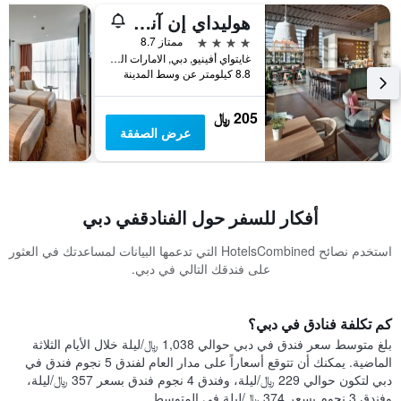
هوليداي إن آند سويتس دبي فيستيفال سيتي، أحد الفنادق من مجموعة فنادق إنتركونتيننتال
4 نجوم
ممتاز 8.7
غايتواي أفينيو, دبي, الامارات العربية المتحدة
8.8 كيلومتر عن وسط المدينة
205 ﷼
عرض الصفقة
أفكار للسفر حول الفنادقفي دبي
استخدم نصائح HotelsCombined التي تدعمها البيانات لمساعدتك في العثور
على فندقك التالي في دبي.
كم تكلفة فنادق في دبي؟
بلغ متوسط ​​سعر فندق في دبي حوالي 1,038 ﷼/ليلة خلال الأيام الثلاثة
الماضية. يمكنك أن تتوقع أسعاراً على مدار العام لفندق 5 نجوم فندق في
دبي لتكون حوالي 229 ﷼/ليلة، وفندق 4 نجوم فندق بسعر 357 ﷼/ليلة،
وفندق 3 نجوم بسعر 374 ﷼/ليلة في المتوسط.