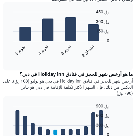
450 ﷼
Bar
Chart
300 ﷼
graphic.
chart
with
150 ﷼
4
bars.
0
ن
ن
ن
م
ن
م
ن
م
يعرض
3
ج
و
4
ج
و
5
ج
و
2
ج
م
ت
ا
المخطط
End
of
التالي
interactive
متوسط
chart
سعر
ما هو أرخص شهر للحجز في فنادق Holiday Inn في دبي؟
غرفة
أرخص شهر للحجز في فنادق Holiday Inn في دبي هو يوليو (168 ﷼). على
مزدوجة
العكس من ذلك، فإن الشهر الأكثر تكلفة للإقامة في دبي هو يناير
خلال
(790 ﷼).
آخر
3
900 ﷼
أيام
Bar
مع
Chart
600 ﷼
graphic.
chart
التصنيف
with
300 ﷼
حسب
12
النجوم
bars.
0