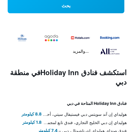
بحث
...والمزيد
استكشف فنادق Holiday Innفي منطقة
دبي
فنادق Holiday Inn المتاحة في دبي
هوليداي إن آند سويتس دبي فيستيفال سيتي، أحد الفنادق من مجموعة فنادق إنتركونتيننتال
8.8 كيلومتر
هوليداي إن دبي الخليج التجاري، فندق تابع لمجموعة فنادق آي إيتش جي
1.8 كيلومتر
فندق صنداي هوليداي إنترناشونال، دبي
7.4 كيلومتر