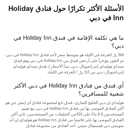
X
الأسئلة الأكثر تكرارًا حول فنادق Holiday
الذي
يعرض
Inn في دبي
متوسط
سعر
غرفة
يتضمن
ما هي تكلفة الإقامة في فندق Holiday Inn في
المخطط
دبي؟
التالي
1
394 ﷼ للغرفة في الليلة هو متوسط سعر لأحد فنادق Holiday Inn في دبي.
محور
تم العثور مؤخراً على أرخص فندق من Holiday Inn في دبي وهو فندق
Y
صنداي هوليداي إنترناشونال، دبي. تبدأ الأسعار لـ فندق صنداي هوليداي
الذي
إنترناشونال، دبي من 113 ﷼ / للغرفة في الليلة.
يعرض
الأحياء
الأكثر
أي فندق من فنادق Holiday Inn في دبي الأكثر
شعبية
شعبية للمسافرين؟
هوليداي إن دبي الخليج التجاري، فندق تابع لمجموعة فنادق آي إيتش جي هو
أكثر الفنادق الموصى بها من فنادق Holiday Inn في دبي مع تقييم
المستخدمين 8.9 بناءً على 429من التعليقات من المستخدمين. ثاني أكثر
الفنادق الموصى بها على قائمتنا من فنادق Holiday Inn هو هوليداي إن آند
سويتس دبي فيستيفال سيتي، أحد الفنادق من مجموعة فنادق