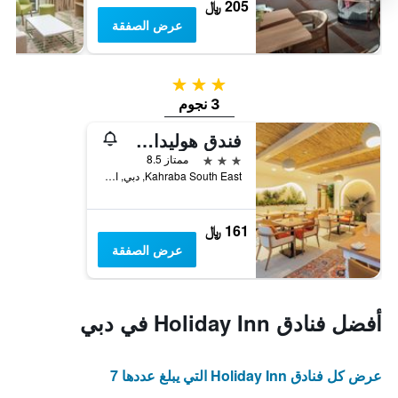
205 ﷼
عرض الصفقة
3 نجوم
3 نجوم
فندق هوليداي إن، دبي، قرية جميرا الدائرية من آي إتش جي
3 نجوم
ممتاز 8.5
Kahraba South East, دبي, الامارات العربية المتحدة
161 ﷼
عرض الصفقة
أفضل فنادق Holiday Inn في دبي
عرض كل فنادق Holiday Inn التي يبلغ عددها 7