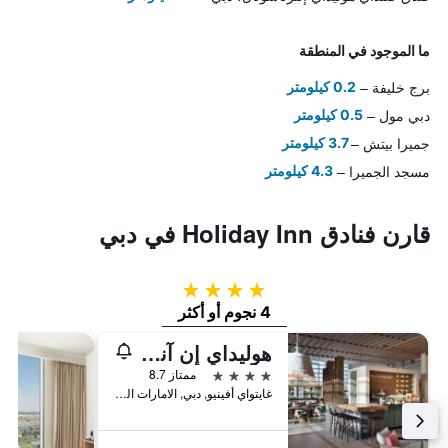
ما الموجود في المنطقة
برج خليفة
0.2 كيلومتر
دبي مول
0.5 كيلومتر
جميرا بيتش
3.7 كيلومتر
مسجد الجميرا
4.3 كيلومتر
قارن فنادق Holiday Inn في دبي
4 نجوم
4 نجوم أو أكثر
هوليداي إن آند سويتس دبي فيستيفال سيتي، أحد الفنادق من مجموعة فنادق إنتركونتيننتال
4 نجوم
ممتاز 8.7
غايتواي أفينيو, دبي, الامارات العربية المتحدة