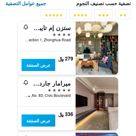
جميع عوامل التصفية
تصفية حسب تصنيف النجوم
ستزن إم تايبي نورث جايت
4 نجوم
No. 3, Section 1, Zhonghua Road, مدينة تايبيه, تايوان
279 ﷼
عرض الصفقة
ميرامار جاردن تابييه
5 نجوم
No. 83, Civic Boulevard, مدينة تايبيه, تايوان
336 ﷼
عرض الصفقة