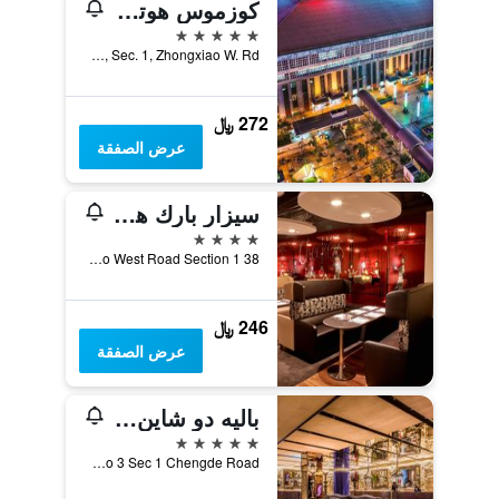
كوزموس هوتل ‪تايبيه‬
5 نجوم
No.43, Sec. 1, Zhongxiao W. Rd., مدينة تايبيه, تايوان
272 ﷼
عرض الصفقة
سيزار بارك هوتل تايبيه
4 نجوم
38 Chung Hsiao West Road Section 1, مدينة تايبيه, تايوان
246 ﷼
عرض الصفقة
باليه دو شاين هوتل
5 نجوم
No 3 Sec 1 Chengde Road, مدينة تايبيه, تايوان