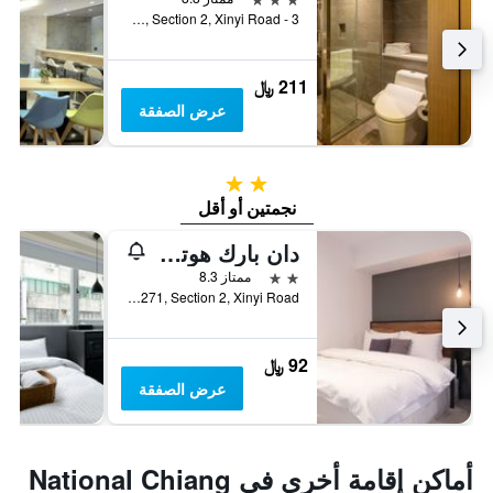
3 - 12F, No. 163, Section 2, Xinyi Road, مدينة تايبيه, تايوان
211 ﷼
عرض الصفقة
2 نجمتين
نجمتين أو أقل
دان بارك هوتل - هوستل
2 نجمتين
ممتاز 8.3
8F., No. 271, Section 2, Xinyi Road, مدينة تايبيه, تايوان
92 ﷼
عرض الصفقة
أماكن إقامة أخرى في National Chiang