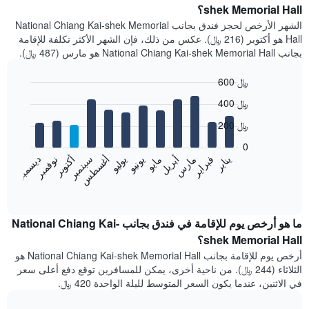
shek Memorial Hall؟
الشهر الأرخص لحجز فندق بجانب National Chiang Kai-shek Memorial
Hall هو أكتوبر (216 ﷼). عكس من ذلك، فإن الشهر الأكثر تكلفة للإقامة
بجانب National Chiang Kai-shek Memorial Hall هو مارس (487 ﷼).
600 ﷼
Bar
Chart
400 ﷼
graphic.
chart
with
200 ﷼
12
bars.
0
فبراير
مايو
أغسطس
نوفمبر
يناير
أبريل
يوليو
أكتوبر
مارس
يونيو
سبتمبر
ديسمبر
يعرض
المخطط
End
of
التالي
interactive
متوسط
chart
سعر
ما هو أرخص يوم للإقامة في فندق بجانب National Chiang Kai-
غرفة
shek Memorial Hall؟
كل
أرخص يوم للإقامة بجانب National Chiang Kai-shek Memorial Hall هو
شهر
الثلاثاء (244 ﷼). من ناحية أخرى، يمكن للمسافرين توقع دفع أعلى سعر
يتضمن
في الاثنين، عندما يكون السعر المتوسط لليلة الواحدة 420 ﷼.
المخطط
1