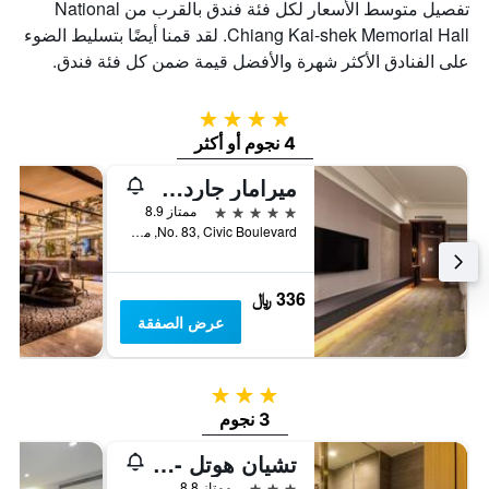
تفصيل متوسط الأسعار لكل فئة فندق بالقرب من National
Chiang Kai-shek Memorial Hall. لقد قمنا أيضًا بتسليط الضوء
على الفنادق الأكثر شهرة والأفضل قيمة ضمن كل فئة فندق.
4 نجوم
4 نجوم أو أكثر
ميرامار جاردن تابييه
5 نجوم
ممتاز 8.9
No. 83, Civic Boulevard, مدينة تايبيه, تايوان
336 ﷼
عرض الصفقة
3 نجوم
3 نجوم
تشيان هوتل - دونجمن
3 نجوم
ممتاز 8.8