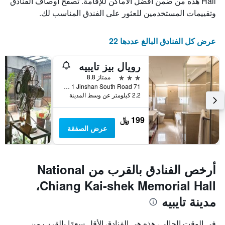
Hall هذه من ضمن أفضل الأماكن للإقامة. تصفح أوصاف الفنادق
أيام
وتقييمات المستخدمين للعثور على الفندق المناسب لك.
الأسبوع.
يتضمن
المخطط
عرض كل الفنادق البالغ عددها 22
التالي
1
محور
رويال بيز تايبيه
Y
3 نجوم
ممتاز 8.8
الذي
71 Sec 1 Jinshan South Road, مدينة تايبيه, تايوان
يعرض
2.2 كيلومتر عن وسط المدينة
متوسط
سعر
غرفة
199 ﷼
عرض الصفقة
أرخص الفنادق بالقرب من National
Chiang Kai-shek Memorial Hall،
مدينة تايبيه
في الوقت الحالي، هذه هي الفنادق الأقل سعرًا بالقرب من