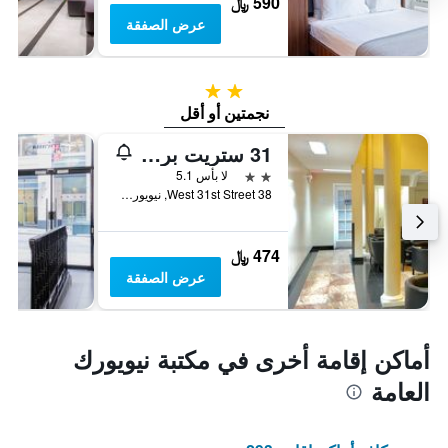
590 ﷼
عرض الصفقة
2 نجمتين
نجمتين أو أقل
31 ستريت برودواي هوتل
2 نجمتين
لا بأس 5.1
38 West 31st Street, نيويورك, NY, الولايات المتحدة الأميريكية
474 ﷼
عرض الصفقة
أماكن إقامة أخرى في مكتبة نيويورك
العامة