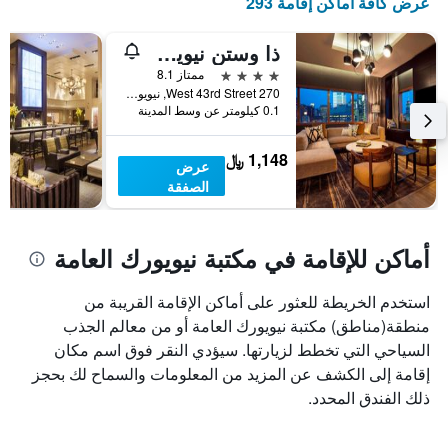
عرض كافة أماكن إقامة 293
ذا وستن نيويورك عند تايمز سكوير
4 نجوم
ممتاز 8.1
270 West 43rd Street, نيويورك, NY, الولايات المتحدة الأميريكية
0.1 كيلومتر عن وسط المدينة
1,148 ﷼
عرض
الصفقة
أماكن للإقامة في مكتبة نيويورك العامة
استخدم الخريطة للعثور على أماكن الإقامة القريبة من
منطقة(مناطق) مكتبة نيويورك العامة أو من معالم الجذب
السياحي التي تخطط لزيارتها. سيؤدي النقر فوق اسم مكان
إقامة إلى الكشف عن المزيد من المعلومات والسماح لك بحجز
ذلك الفندق المحدد.