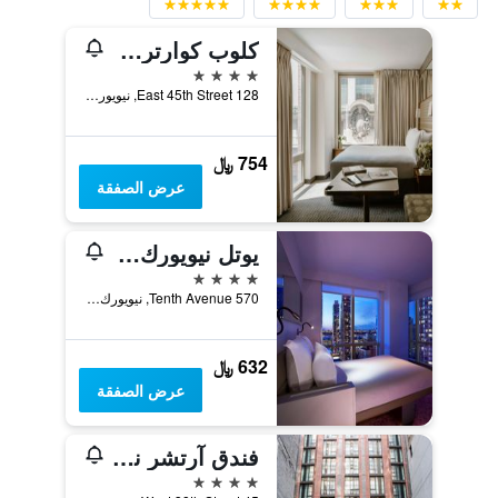
كلوب كوارترز هوتل، جراند سنترال
4 نجوم
128 East 45th Street, نيويورك, NY, الولايات المتحدة الأميريكية
754 ﷼
عرض الصفقة
يوتل نيويورك تايمز سكوير
4 نجوم
570 Tenth Avenue, نيويورك, NY, الولايات المتحدة الأميريكية
632 ﷼
عرض الصفقة
فندق آرتشر نيويورك
4 نجوم