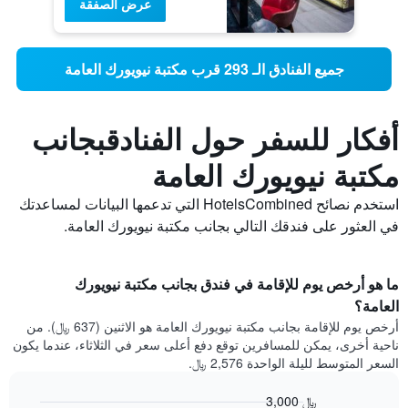
عرض الصفقة
جميع الفنادق الـ 293 قرب مكتبة نيويورك العامة
أفكار للسفر حول الفنادقبجانب
مكتبة نيويورك العامة
استخدم نصائح HotelsCombined التي تدعمها البيانات لمساعدتك
في العثور على فندقك التالي بجانب مكتبة نيويورك العامة.
ما هو أرخص يوم للإقامة في فندق بجانب مكتبة نيويورك
العامة؟
أرخص يوم للإقامة بجانب مكتبة نيويورك العامة هو الاثنين (637 ﷼). من
ناحية أخرى، يمكن للمسافرين توقع دفع أعلى سعر في الثلاثاء، عندما يكون
السعر المتوسط لليلة الواحدة 2,576 ﷼.
3,000 ﷼