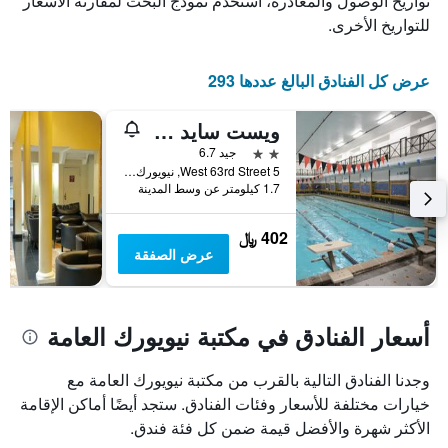
تواريخ الوصول والمغادرة، استخدم نموذج البحث لمقارنة الأسعار
للتواريخ الأخرى.
عرض كل الفنادق البالغ عددها 293
ويست سايد واي ام سي آي
2 نجمتين
جيد 6.7
5 West 63rd Street, نيويورك, NY, الولايات المتحدة الأميريكية
1.7 كيلومتر عن وسط المدينة
402 ﷼
عرض الصفقة
أسعار الفنادق في مكتبة نيويورك العامة
وجدنا الفنادق التالية بالقرب من مكتبة نيويورك العامة مع
خيارات مختلفة للأسعار وفئات الفنادق. ستجد أيضًا أماكن الإقامة
الأكثر شهرة والأفضل قيمة ضمن كل فئة فندق.