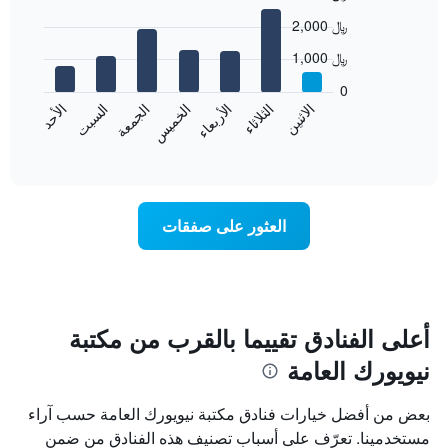
Bar
Chart
2,000 ﷼
graphic.
chart
with
1,000 ﷼
7
bars.
0
الاثنين
الخميس
الأحد
الأربعاء
السبت
الثلاثاء
الجمعة
يعرض
المخطط
End
of
التالي
interactive
متوسط
chart
سعر
غرفة
العثور على صفقات
كل
يوم
في
الأسبوع
يتضمن
المخطط
أعلى الفنادق تقييما بالقرب من مكتبة
1
نيويورك العامة
محور
X
الذي
بعض من أفضل خيارات فنادق مكتبة نيويورك العامة حسب آراء
يعرض
مستخدمينا. تعرّف على أسباب تصنيف هذه الفنادق من ضمن
أيام