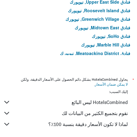
فنادق Upper East Side, نيويورك
فنادق Roosevelt Island, نيويورك
فنادق Greenwich Village, نيويورك
فنادق Midtown East, نيويورك
فنادق SoHo, نيويورك
فنادق Marble Hill, نيويورك
فنادق Meatpacking District, نيويورك
فنادق West Village, نيويورك
فنادق Washington Heights, نيويورك
فنادق Tribeca, نيويورك
*
يحاول HotelsCombined بشكل دائم الحصول على الأسعار الدقيقة، ولكن
لا يمكن ضمان الأسعار
.
فنادق مانهاتن, نيويورك
إليك السبب:
فنادق هارلم, نيويورك
HotelsCombined ليس البائع
فنادق Chinatown, نيويورك
فنادق East Village, نيويورك
نقوم بتجميع الكثير من البيانات لك
فنادق Lower East Side, نيويورك
لماذا لا تكون الأسعار دقيقة بنسبة 100٪؟
فنادق تشيلسي, نيويورك