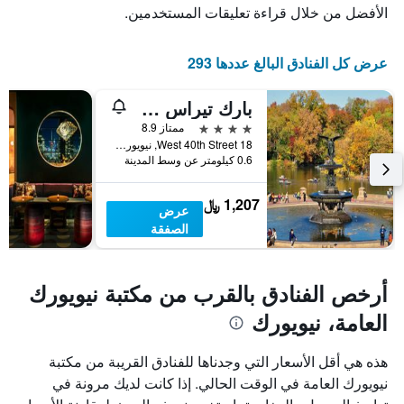
الأفضل من خلال قراءة تعليقات المستخدمين.
الأسبوع.
يتضمن
المخطط
عرض كل الفنادق البالغ عددها 293
التالي
1
محور
بارك تيراس هوتل
Y
4 نجوم
ممتاز 8.9
الذي
18 West 40th Street, نيويورك, NY, الولايات المتحدة الأميريكية
يعرض
0.6 كيلومتر عن وسط المدينة
متوسط
سعر
غرفة
1,207 ﷼
عرض
الصفقة
أرخص الفنادق بالقرب من مكتبة نيويورك
العامة، نيويورك
هذه هي أقل الأسعار التي وجدناها للفنادق القريبة من مكتبة
نيويورك العامة في الوقت الحالي. إذا كانت لديك مرونة في