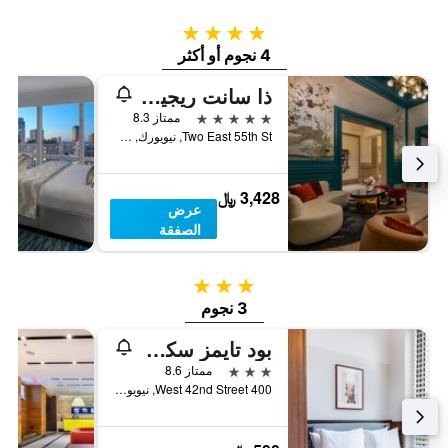
4 نجوم
4 نجوم أو أكثر
ذا سانت ريجيس نيويورك
5 نجوم
ممتاز 8.3
Two East 55th St, نيويورك, NY, الولايات المتحدة الأميريكية
3,428 ﷼
عرض
الصفقة
3 نجوم
3 نجوم
بود تايمز سكوير
3 نجوم
ممتاز 8.6
400 West 42nd Street, نيويورك, NY, الولايات المتحدة الأميريكية