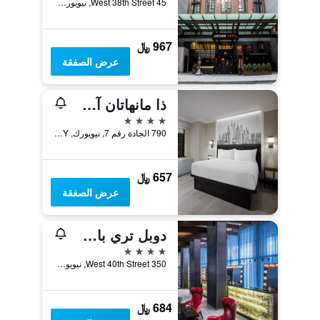
45 West 38th Street, نيويورك, NY, الولايات المتحدة الأميريكية
967 ﷼
عرض الصفقة
ذا مانهاتان آت تايمز سكوير
4 نجوم
790 الجادة رقم 7, نيويورك, NY, الولايات المتحدة الأميريكية
657 ﷼
عرض الصفقة
دوبل تري باي هيلتون نيويورك ساحة التايمز ويست
4 نجوم
350 West 40th Street, نيويورك, NY, الولايات المتحدة الأميريكية
684 ﷼