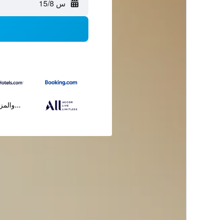
س 15/8
...والمز