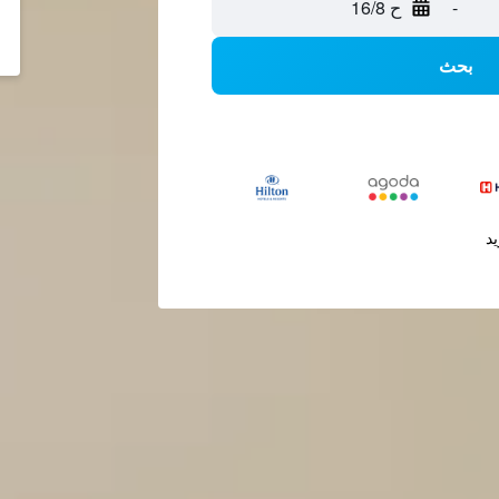
-
ح 16/8
بحث
يد