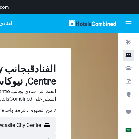
.com
رحلات طيران
فنادق
ال
سيارات
Centre, نيوكاسل
حزم العروض
استكشاف
السفر على HotelsCombined وقارن بينها ووفّر.
2 من الضيوف، غرفة واحدة
رحلات
العَرَبِيَّة