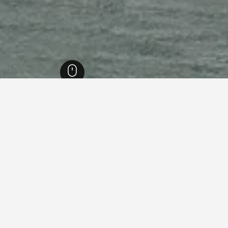
إنجلترا
243,251
ديفون
7,862
بيغنتون
488
بيغنتون
341
يجارات العطلات في بيغنتون
ما هو أرخص يوم للإقامة في بيت عطلات في بيغنتون؟
أرخص يوم للإقامة في بيغنتون هو الأربعاء (439 ﷼). من ناحية أخرى، يمكن
للمسافرين توقع دفع أعلى سعر في الخميس، عندما يكون السعر المتوسط للي
الواحدة 1,106 ﷼.