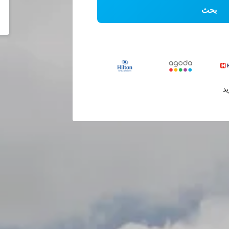
بحث
يد