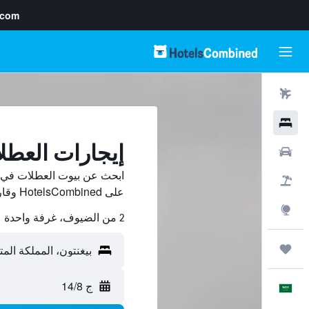
.com
رحلات طيران
فنادق
إيجارات العطل
سيارات
ابحث عن بيوت العطلات في بي
حزم العروض
على HotelsCombined وقارن بينها ووفّر.
استكشاف
2 من الضيوف، غرفة واحدة
رحلات
ج 14/8
العَرَبِيَّة