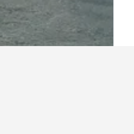
الصفحة الرئيسية
المملكة المتحدة
314,764
أفكار حول السفر لإ
استخدم نصائحنا المستندة إلى بيانات HotelsCombined لمساعدتك في العثور على إيجار إجازتك القادمة في بيغنتون.