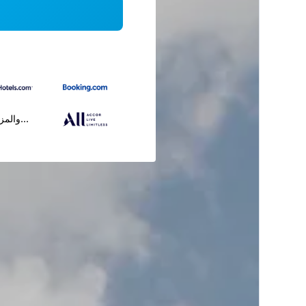
...والمز