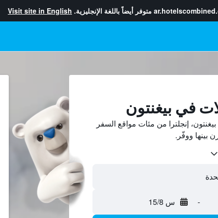
ar.hotelscombined
متوفر أيضاً باللغة الإنجليزية.
Visit site in English
ات في بيغنتون
غنتون، إنجلترا من مئات مواقع السفر
-
س 15/8