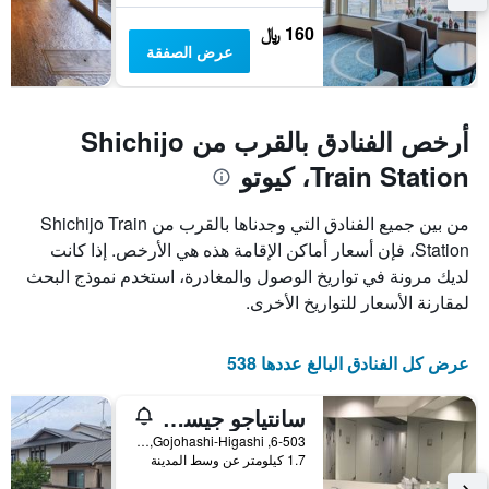
160 ﷼
عرض الصفقة
أرخص الفنادق بالقرب من Shichijo
Train Station، كيوتو
من بين جميع الفنادق التي وجدناها بالقرب من Shichijo Train
Station، فإن أسعار أماكن الإقامة هذه هي الأرخص. إذا كانت
لديك مرونة في تواريخ الوصول والمغادرة، استخدم نموذج البحث
لمقارنة الأسعار للتواريخ الأخرى.
عرض كل الفنادق البالغ عددها 538
سانتياجو جيست هاوس كيوتو
6-503, Gojohashi-Higashi, كيوتو, اليابان
1.7 كيلومتر عن وسط المدينة