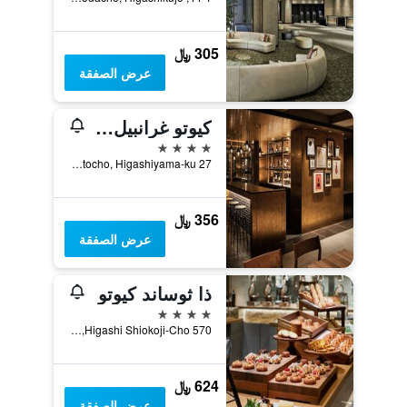
305 ﷼
عرض الصفقة
كيوتو غرانبيل هوتيل
4 نجوم
27 Yamatocho, Higashiyama-ku, كيوتو, اليابان
356 ﷼
عرض الصفقة
ذا ثوساند كيوتو
4 نجوم
570 Higashi Shiokoji-Cho, كيوتو, اليابان
624 ﷼
عرض الصفقة