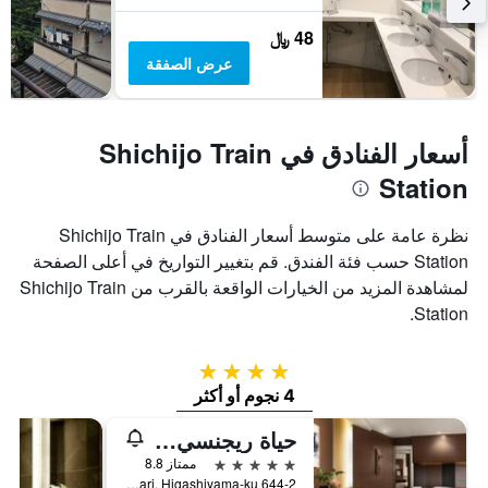
48 ﷼
عرض الصفقة
أسعار الفنادق في Shichijo Train
Station
نظرة عامة على متوسط أسعار الفنادق في Shichijo Train
Station حسب فئة الفندق. قم بتغيير التواريخ في أعلى الصفحة
لمشاهدة المزيد من الخيارات الواقعة بالقرب من Shichijo Train
Station.
4 نجوم
4 نجوم أو أكثر
حياة ريجنسي كيوتو
5 نجوم
ممتاز 8.8
644-2 Sanjusangendo-Mawari, Higashiyama-ku, كيوتو, اليابان