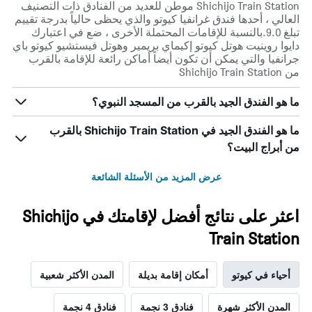
Shichijo Train Station موطن للعديد من الفنادق ذات التصنيف
العالي ، أحدها فندق غرانفيا كيوتو والذي يحظى حالياً بدرجة تقييم
تبلغ 9.0.بالنسبة للإقامات المحتملة الأخرى ، ضع في اعتبارك
دايوا روينيت هوتل كيوتو إكيماي بريمير وهوتل فيستشيو كيوتو باي
جرانفيا والتي يمكن أن تكون أيضاً أماكن رائعة للإقامة بالقرب
من Shichijo Train Station
ما هو الفندق الجيد بالقرب من المسجد النبوي؟
ما هو الفندق الجيد في Shichijo Train Station بالقرب
من أبراج البيت؟
عرض المزيد من الأسئلة الشائعة
اعثر على نتائج أفضل لإقامتك في Shichijo
Train Station
أحياء في كيوتو
أمكان إقامة بديلة
المدن الأكثر شعبية
المدن الأكثر شهرة
فنادق 3 نجمة
فنادق 4 نجمة