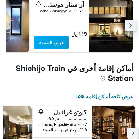
آر ستار هوستل كيوتو جابان
256-2, Motoryogaecho, Shimogyo-ku, كيوتو, اليابان
119 ﷼
عرض الصفقة
أماكن إقامة أخرى في Shichijo Train
Station
عرض كافة أماكن إقامة 538
كيوتو غرانبيل هوتيل
4 نجوم
ممتاز 8.9
27 Yamatocho, Higashiyama-ku, كيوتو, اليابان
0.8 كيلومتر عن وسط المدينة