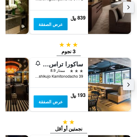
839 ﷼
عرض الصفقة
3 نجوم
3 نجوم
ساكورا تراس ذا غالاري
3 نجوم
ممتاز 8.9
Minami-ku Higashikujo Kamitonodacho 39, كيوتو, اليابان
193 ﷼
عرض الصفقة
2 نجمتين
نجمتين أو أقل