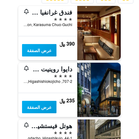
فندق غرانفيا كيوتو
4 نجوم
JR Kyoto Station, Karasuma Chuo-Guchi, كيوتو, اليابان
390 ﷼
عرض الصفقة
دايوا روينيت هوتل كيوتو إكيماي بريمير
4 نجوم
707-2, Higashishiokojicho, كيوتو, اليابان
235 ﷼
عرض الصفقة
هوتل فيستشيو كيوتو باي جرانفيا
4 نجوم
44-1, Kamitonodacho, Higashikujo, كيوتو, اليابان