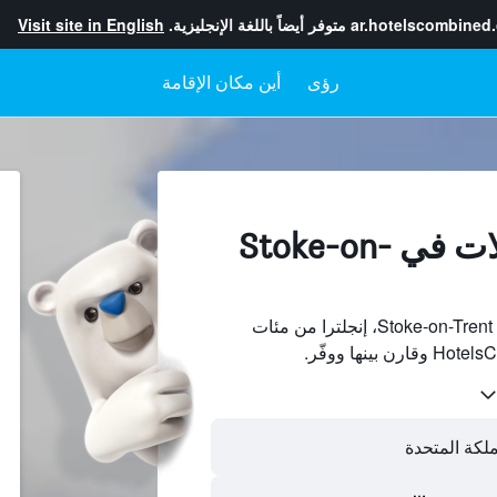
ar.hotelscombined
متوفر أيضاً باللغة الإنجليزية.
Visit site in English
رؤى
أين مكان الإقامة
إيجارات العطلات في Stoke-on-
ابحث عن بيوت العطلات في Stoke-on-Trent، إنجلترا من مئات