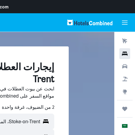
.com
رحلات طيران
فنادق
سيارات
Trent
حزم العروض
استكشاف
مواقع السفر على HotelsCombined وقارن بينها ووفّر.
2 من الضيوف، غرفة واحدة
رحلات
العَرَبِيَّة