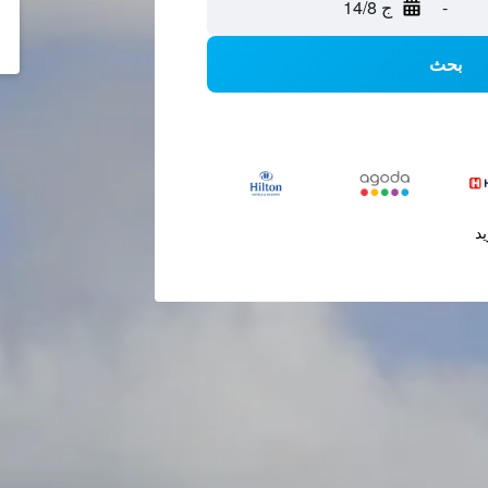
-
ج 14/8
بحث
يد