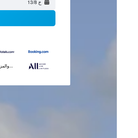
خ 13/8
...والمز