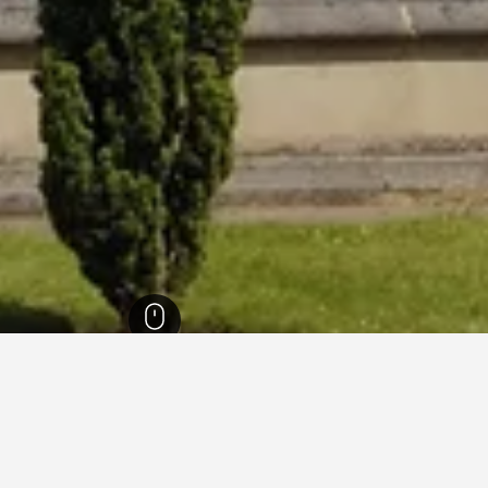
إنجلترا
243,260
مقاطعة ستافوردشير
755
Stoke-on-Trent
556
ke-on-Trent
 العطلات في Stoke-on-Trent