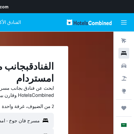
.com
رحلات طيران
فنادق
الفنادقبجانب 
سيارات
امستردام
حزم العروض
ابحث عن فنادق بجانب مسرح
استكشاف
HotelsCombined وقارن بينها ووفّر.
2 من الضيوف، غرفة واحدة
رحلات
العَرَبِيَّة