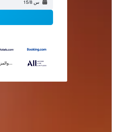
س 15/8
...والمز