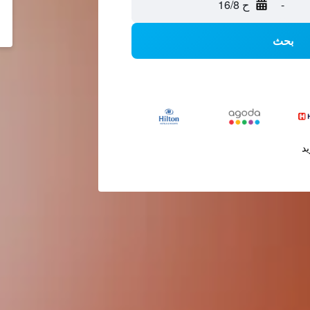
-
ح 16/8
بحث
يد