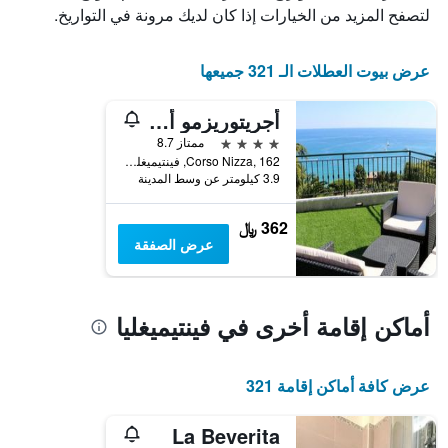
الإقامة
لتصفح المزيد من الخيارات إذا كان لديك مرونة في التواريخ.
يتضمن
المخطط
التالي
عرض بيوت العطلات الـ 321 جميعها
1
محور
أجريتوريزمو أن ماري دي فيوري
Y
الذي
4 نجوم
ممتاز 8.7
يعرض
Corso Nizza, 162, فينتيميغليا, مقاطعة إمبيريا, إيطاليا
3.9 كيلومتر عن وسط المدينة
متوسط
سعر
غرفة
362 ﷼
عرض الصفقة
أماكن إقامة أخرى في فينتيميغليا
عرض كافة أماكن إقامة 321
La Beverita