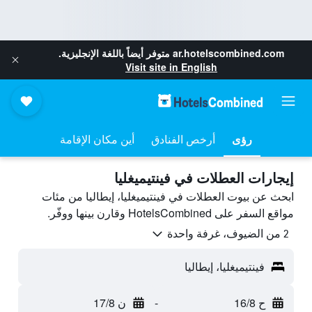
ar.hotelscombined.com
متوفر أيضاً باللغة الإنجليزية.
Visit site in English
رؤى
أرخص الفنادق
أين مكان الإقامة
إيجارات العطلات في فينتيميغليا
ابحث عن بيوت العطلات في فينتيميغليا، إيطاليا من مئات
مواقع السفر على HotelsCombined وقارن بينها ووفّر.
2 من الضيوف، غرفة واحدة
فينتيميغليا، إيطاليا
ح 16/8
-
ن 17/8