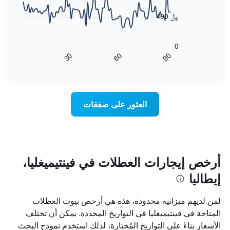
data
الذي
points.
400 ﷼
يعرض
أيام
يعرض
الأسبوع.
المخطط
0
يتضمن
التالي
60
90
30
المخطط
كيفية
End
of
التالي
تغير
interactive
1
سعر
chart
محور
غرفة
Y
عند
العثور على صفقات
الذي
اقتراب
يعرض
تاريخ
متوسط
الإقامة
سعر
يتضمن
غرفة
المخطط
1
أرخص إيجارات العطلات في فينتيميغليا،
محور
إيطاليا
X
الذي
يعرض
لمن لديهم ميزانية محدودة، هذه هي أرخص بيوت العطلات
عدد
المتاحة في فينتيميغليا في التواريخ المحددة. يمكن أن تختلف
الأيام
الأسعار بناءً على التواريخ المُختارة، لذلك استخدم نموذج البحث
قبل