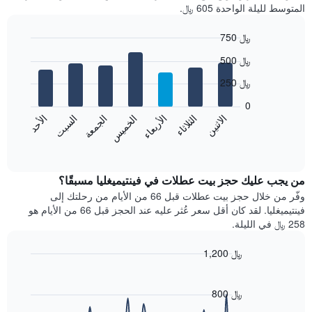
المتوسط لليلة الواحدة 605 ﷼.
750 ﷼
Bar
Chart
500 ﷼
graphic.
chart
with
250 ﷼
7
bars.
0
الاثنين
الثلاثاء
الأربعاء
الخميس
الجمعة
السبت
الأحد
يعرض
المخطط
End
of
التالي
interactive
متوسط
chart
سعر
من يجب عليك حجز بيت عطلات في فينتيميغليا مسبقًا؟
غرفة
وفّر من خلال حجز بيت عطلات قبل 66 من الأيام من رحلتك إلى
كل
فينتيميغليا. لقد كان أقل سعر عُثر عليه عند الحجز قبل 66 من الأيام هو
يوم
258 ﷼ في الليلة.
في
الأسبوع
1,200 ﷼
يتضمن
Line
المخطط
Chart
graphic.
chart
1
with
800 ﷼
محور
90
X