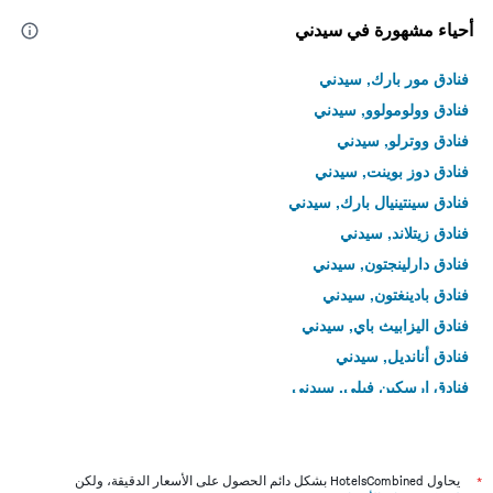
أحياء مشهورة في سيدني
فنادق مور بارك, سيدني
فنادق وولومولوو, سيدني
فنادق ووترلو, سيدني
فنادق دوز بوينت, سيدني
فنادق سينتينيال بارك, سيدني
فنادق زيتلاند, سيدني
فنادق دارلينجتون, سيدني
فنادق بادينغتون, سيدني
فنادق اليزابيث باي, سيدني
فنادق أنانديل, سيدني
فنادق إرسكين فيلي, سيدني
فنادق ألكسندريا, سيدني
فنادق فورست لودج, سيدني
فنادق سيدني سي بي دي, سيدني
*
يحاول HotelsCombined بشكل دائم الحصول على الأسعار الدقيقة، ولكن