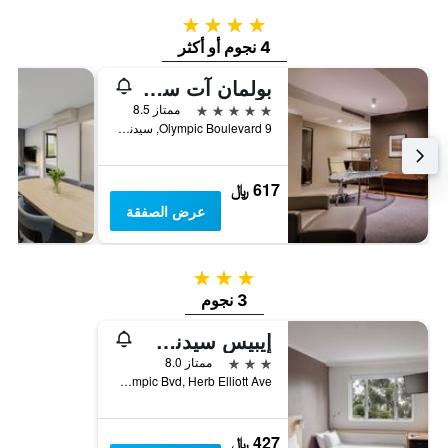
4 نجوم
4 نجوم أو أكثر
بولمان آت سيدني أوليمبيك بارك
5 نجوم
ممتاز 8.5
9 Olympic Boulevard, سيدني, NSW, أستراليا
617 ﷼
عرض الصفقة
3 نجوم
3 نجوم
إيبيس سيدني أوليمبيك بارك
3 نجوم
ممتاز 8.0
Olympic Bvd, Herb Elliott Ave, سيدني, NSW, أستراليا
427 ﷼