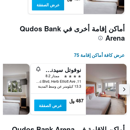
عرض الصفقة
أماكن إقامة أخرى في Qudos Bank
Arena
عرض كافة أماكن إقامة 75
نوفوتل سيدني أوليمبيك بارك
4 نجوم
ممتاز 8.2
11, Olympic Blvd, Herb Elliott Ave, سيدني, NSW, أستراليا
13.3 كيلومتر عن وسط المدينة
487 ﷼
عرض الصفقة
أماكن للإقامة في Qudos Bank Arena