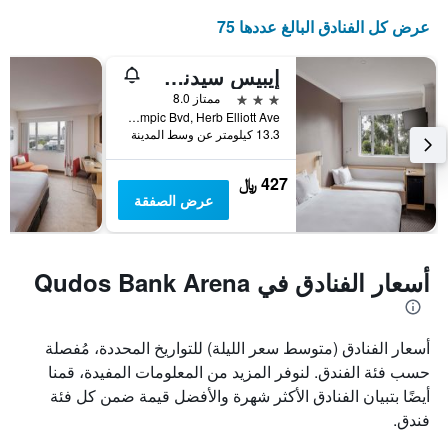
عرض كل الفنادق البالغ عددها 75
إيبيس سيدني أوليمبيك بارك
3 نجوم
ممتاز 8.0
Olympic Bvd, Herb Elliott Ave, سيدني, NSW, أستراليا
13.3 كيلومتر عن وسط المدينة
427 ﷼
عرض الصفقة
أسعار الفنادق في Qudos Bank Arena
أسعار الفنادق (متوسط سعر الليلة) للتواريخ المحددة، مُفصلة
حسب فئة الفندق. لنوفر المزيد من المعلومات المفيدة، قمنا
أيضًا بتبيان الفنادق الأكثر شهرة والأفضل قيمة ضمن كل فئة
فندق.