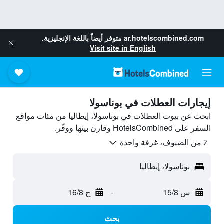
ar.hotelscombined.com
متوفر أيضاً باللغة الإنجليزية.
Visit site in English
إيجارات العطلات في بوناسولا
ابحث عن بيوت العطلات في بوناسولا، إيطاليا من مئات مواقع
السفر على HotelsCombined وقارن بينها ووفّر.
2 من الضيوف، غرفة واحدة
بوناسولا، إيطاليا
س 15/8
-
ح 16/8
بحث