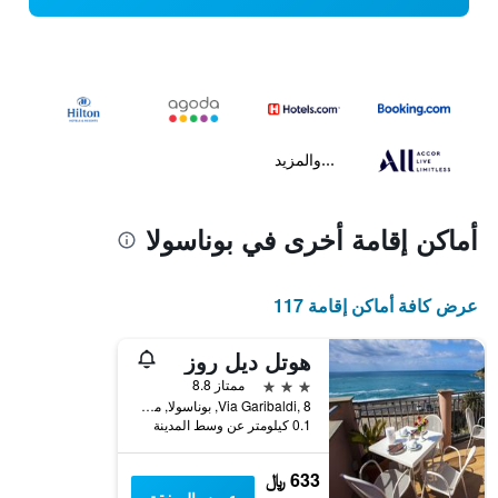
...والمزيد
أماكن إقامة أخرى في بوناسولا
عرض كافة أماكن إقامة 117
هوتل ديل روز
3 نجوم
ممتاز 8.8
Via Garibaldi, 8, بوناسولا, مقاطعة لا سبيتسيا, إيطاليا
0.1 كيلومتر عن وسط المدينة
633 ﷼