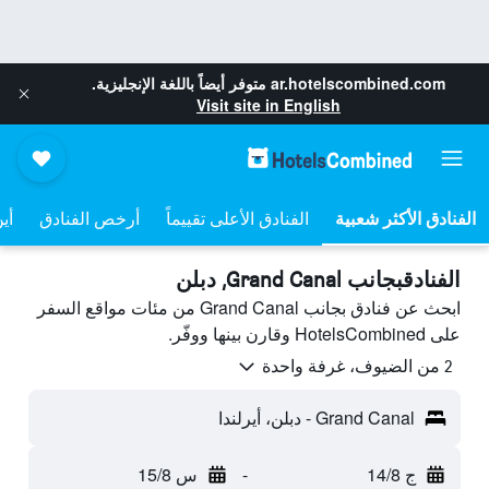
ar.hotelscombined.com
متوفر أيضاً باللغة الإنجليزية.
Visit site in English
الفنادق الأعلى تقييماً
أرخص الفنادق
أي
الفنادقبجانب Grand Canal, دبلن
ابحث عن فنادق بجانب Grand Canal من مئات مواقع السفر
على HotelsCombined وقارن بينها ووفّر.
2 من الضيوف، غرفة واحدة
Grand Canal - دبلن، أيرلندا
ج 14/8
-
س 15/8