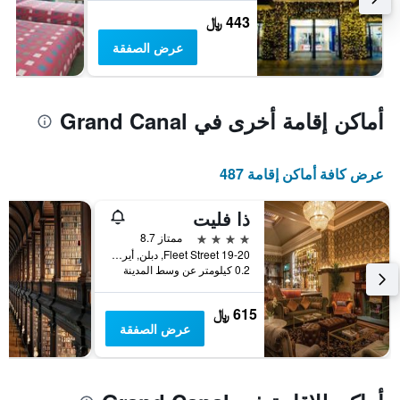
443 ﷼
عرض الصفقة
أماكن إقامة أخرى في Grand Canal
عرض كافة أماكن إقامة 487
ذا فليت
4 نجوم
ممتاز 8.7
19-20 Fleet Street, دبلن, أيرلندا
0.2 كيلومتر عن وسط المدينة
615 ﷼
عرض الصفقة