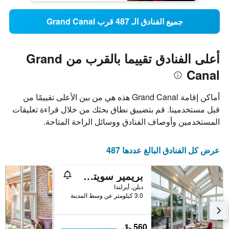
جميع الفنادق الـ 487 قرب Grand Canal
أعلى الفنادق تقييما بالقرب من Grand
Canal
أماكن إقامة Grand Canal هذه هي من بين الأعلى تقييمًا من
قبل مستخدمينا. قم بتضييق نطاق بحثك من خلال قراءة تعليقات
المستخدمين وأوصاف الفنادق ووسائل الراحة المتاحة.
عرض كل الفنادق البالغ عددها 487
بريمير سويتس دبلن بولزبريدج
دبلن, أيرلندا
3.0 كيلومتر عن وسط المدينة
560 ﷼