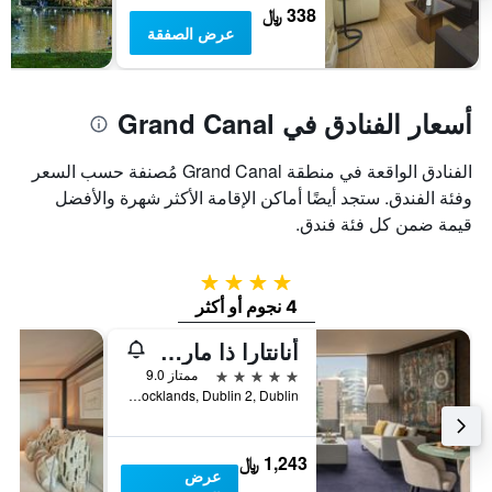
338 ﷼
عرض الصفقة
أسعار الفنادق في Grand Canal
الفنادق الواقعة في منطقة Grand Canal مُصنفة حسب السعر
وفئة الفندق. ستجد أيضًا أماكن الإقامة الأكثر شهرة والأفضل
قيمة ضمن كل فئة فندق.
4 نجوم
4 نجوم أو أكثر
أنانتارا ذا ماركر دوبلين - إيه ليدينج هوتل أوف ذا وورلد
5 نجوم
ممتاز 9.0
Grand Canal Square, Docklands, Dublin 2, Dublin, دبلن, أيرلندا
1,243 ﷼
عرض