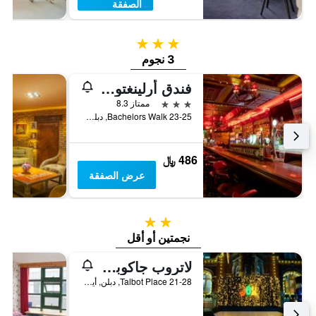
الصفقة
3 نجوم
3 نجوم
فندق أرلينغتون أوكونيل بريدج
3 نجوم
ممتاز 8.3
23-25 Bachelors Walk, دبلن, أيرلندا
486 ﷼
عرض الصفقة
2 نجمتين
نجمتين أو أقل
لاتروب جاكوبز إن
21-28 Talbot Place, دبلن, أيرلندا