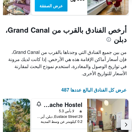
عرض الصفقة
أرخص الفنادق بالقرب من Grand Canal،
دبلن
من بين جميع الفنادق التي وجدناها بالقرب من Grand Canal،
فإن أسعار أماكن الإقامة هذه هي الأرخص. إذا كانت لديك مرونة
في تواريخ الوصول والمغادرة، استخدم نموذج البحث لمقارنة
الأسعار للتواريخ الأخرى.
عرض كل الفنادق البالغ عددها 487
The Apache Hostel
نجمة واحدة
لا بأس 5.3
29 Eustace Street, دبلن, أيرلندا
0.2 كيلومتر عن وسط المدينة