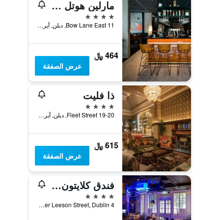
مارلين هوتل ستيفينز جرين
4 نجوم
11 Bow Lane East, دبلن, أيرلندا
464 ﷼
عرض الصفقة
ذا فليت
4 نجوم
19-20 Fleet Street, دبلن, أيرلندا
615 ﷼
عرض الصفقة
فندق كلايتون برلنغتون رود
4 نجوم
Burlington Road, Upper Leeson Street, Dublin 4, دبلن, أيرلندا