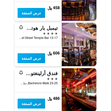
458 ﷼
عرض الصفقة
تيمبل بار هوتل دوبلين باي ذا أنليميتد كوليكشن
4 نجوم
13-17 Fleet Street Temple Bar, دبلن, أيرلندا
606 ﷼
عرض الصفقة
فندق أرلينغتون أوكونيل بريدج
3 نجوم
23-25 Bachelors Walk, دبلن, أيرلندا
486 ﷼
عرض الصفقة